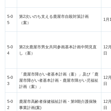
5-0
第2次いのち支える鹿屋市自殺対策計画
1月
5
（案）
5-0
第2次鹿屋市男女共同参画基本計画中間見直
12
4
し（案）
日
「鹿屋市障がい者基本計画（案）」及び「鹿
5-0
12
屋市障がい者基本計画・鹿屋市障がい児福祉
3
日
計画（案）」
5-0
鹿屋市高齢者保健福祉計画・第9期介護保険
12
2
事業計画(案)
日