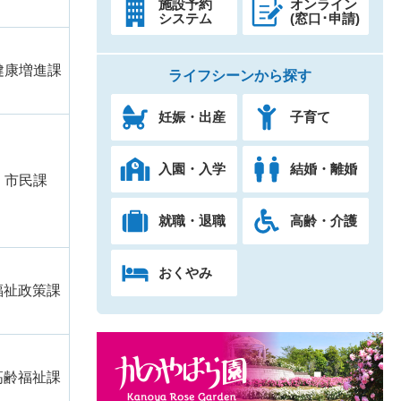
施設予約
オンライン
システム
(窓口･申請)
健康増進課
ライフシーンから探す
妊娠・出産
子育て
入園・入学
結婚・離婚
市民課
就職・退職
高齢・介護
おくやみ
福祉政策課
高齢福祉課