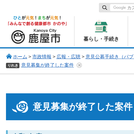
鹿屋市
暮らし・手続き
ホーム
>
市政情報
>
広報・広聴
>
意見公募手続き（パブ
意見募集が終了した案件
りれき
意見募集が終了した案件