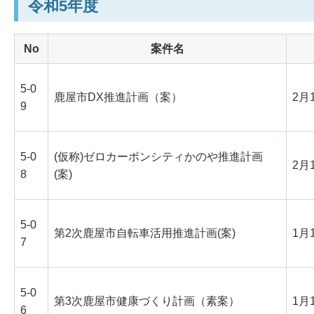
令和5年度
No
案件名
5-0
鹿屋市DX推進計画（案）
2月
9
5-0
(仮称)ゼロカーボンシティかのや推進計画
2月
8
(案)
5-0
第2次鹿屋市自転車活用推進計画(案)
1月
7
5-0
第3次鹿屋市健康づくり計画（素案）
1月
6