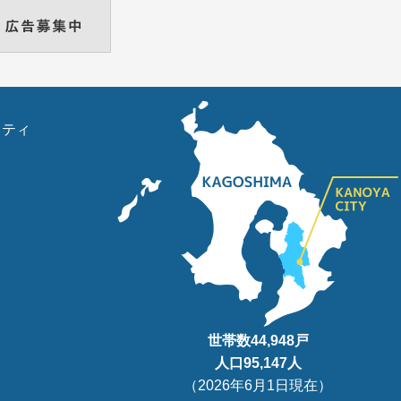
リティ
世帯数
44,948
戸
人口95
,147
人
（
2026年6月1日現在
）