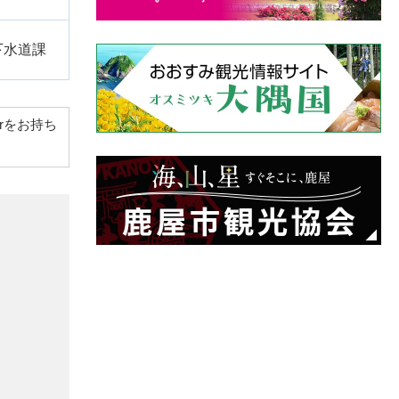
下水道課
derをお持ち