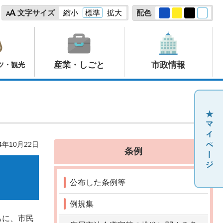
文字サイズ
縮小
標準
拡大
配色
産業・しごと
市政情報
ツ・観光
4年10月22日
条例
公布した条例等
例規集
もに、市民