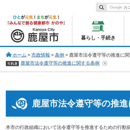
鹿屋市
暮らし・手続き
ホーム
>
市政情報
>
条例
> 鹿屋市法令遵守等の推進に
鹿屋市法令遵守等の推進に関する条例
りれき
鹿屋市法令遵守等の推進
本市の行政組織において法令遵守等を推進するための行動