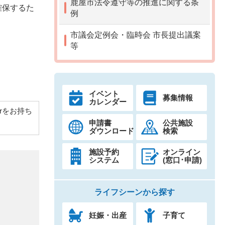
鹿屋市法令遵守等の推進に関する条
確保するた
例
市議会定例会・臨時会 市長提出議案
等
イベント
募集情報
カレンダー
derをお持ち
申請書
公共施設
ダウンロード
検索
施設予約
オンライン
システム
(窓口･申請)
ライフシーンから探す
妊娠・出産
子育て