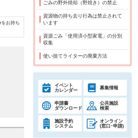
ごみの野外焼却（野焼き）の禁止
資源物の持ち去り行為は禁止されて
います
derをお持ち
資源ごみ「使用済小型家電」の分別
収集
使い捨てライターの廃棄方法
イベント
募集情報
カレンダー
申請書
公共施設
ダウンロード
検索
施設予約
オンライン
システム
(窓口･申請)