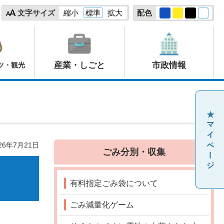
文字サイズ
縮小
標準
拡大
配色
産業・しごと
市政情報
ツ・観光
26年7月21日
ごみ分別・収集
有料指定ごみ袋について
ごみ減量化ゲーム