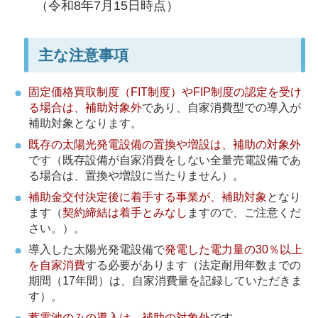
（令和8年7月15日時点）
主な注意事項
固定価格買取制度（FIT制度）やFIP制度の認定を受け
る場合は、補助対象外
であり、自家消費型での導入が
補助対象となります。
既存の太陽光発電設備の置換や増設は、補助の対象外
です（既存設備が自家消費をしない全量売電設備であ
る場合は、置換や増設に当たりません）。
補助金交付決定後に着手する事業が、補助対象
となり
ます（
契約締結は着手とみなし
ますので、ご注意くだ
さい。）。
導入した太陽光発電設備で
発電した電力量の30％以上
を自家消費
する必要があります（法定耐用年数までの
期間（17年間）は、自家消費量を記録していただきま
す）。
蓄電池のみの導入は、補助の対象外
です。