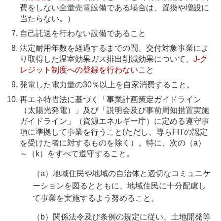
費をしない全量売電設備である場合は、置換や増設に
当たらない。）
自己託送を行わない設備であること
法定耐用年数を経過するまでの間、交付対象事業によ
り取得した温室効果ガス排出削減効果について、
J-ク
レジット制度への登録を行わない
こと
発電した電力量の30％以上を自家消費すること。
再エネ特措法に基づく「事業計画策定ガイドライン
（太陽光発電）」及び「説明会及び事前周知措置実施
ガイドライン」（資源エネルギー庁）に定める遵守事
項に準拠して事業を行うこと(ただし、専らFITの認定
を受けた者に対するものを除く）。特に、次の（a）
～（k）をすべて遵守すること。
（a）地域住民や地域の自治体と適切なコミュニケ
ーションを図るとともに、地域住民に十分配慮し
て事業を実施するよう努めること。
（b）関係法令及び条例の規定に従い、土地開発等