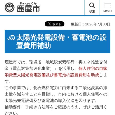
鹿屋市
検索
MENU
更新日：2026年7月30日
太陽光発電設備・蓄電池の設
置費用補助
鹿屋市では、環境省「地域脱炭素移行・再エネ推進交付
金（重点対策加速化事業）」を活用し、
個人住宅の自家
消費型太陽光発電設備及び蓄電池の設置費用を助成
しま
す。
この事業では、化石燃料電力に由来する二酸化炭素の排
出量を減らすことを目指し、市内における個人住宅への
太陽光発電設備及び蓄電池の導入促進を図ります。
補助要件、手続き方法等をご確認のうえ、ぜひご活用く
ださい。