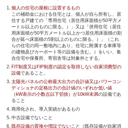
個人の住宅の屋根に設置するもの
この補助金における住宅とは、個人が自ら所有し、居
住する戸建ての「専用住宅（居住用床面積が50平方メ
ートル以上のものに限る。）」又は「併用住宅（居住
用床面積が50平方メートル以上かつ居住用床面積の割
合が延べ床面積の5割以上のものに限る。）」（これ
らの住宅の同一敷地内にあり、住宅に附属する車庫等
の建物及びカーポート等の設備を含む。）をいい、集
合住宅や保養所、寄宿舎等は対象外とする。
FIT制度又はFIP制度の認定を取得しない自家消費型の
設備
であること。
太陽光パネルの公称最大出力の合計値又はパワーコン
ディショナの定格出力の合計値のいずれか低い値
（kW表示の小数点以下切捨）が10kW未満
の設備であ
ること
商用化され、導入実績があるもの
中古設備でないこと
既存設備の置換や増設でない
こと（既存設備が自家消