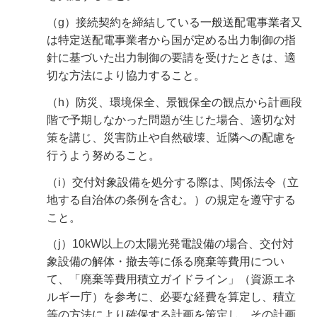
（g）接続契約を締結している一般送配電事業者又
は特定送配電事業者から国が定める出力制御の指
針に基づいた出力制御の要請を受けたときは、適
切な方法により協力すること。
（h）防災、環境保全、景観保全の観点から計画段
階で予期しなかった問題が生じた場合、適切な対
策を講じ、災害防止や自然破壊、近隣への配慮を
行うよう努めること。
（i）交付対象設備を処分する際は、関係法令（立
地する自治体の条例を含む。）の規定を遵守する
こと。
（j）10kW以上の太陽光発電設備の場合、交付対
象設備の解体・撤去等に係る廃棄等費用につい
て、「廃棄等費用積立ガイドライン」（資源エネ
ルギー庁）を参考に、必要な経費を算定し、積立
等の方法により確保する計画を策定し、その計画