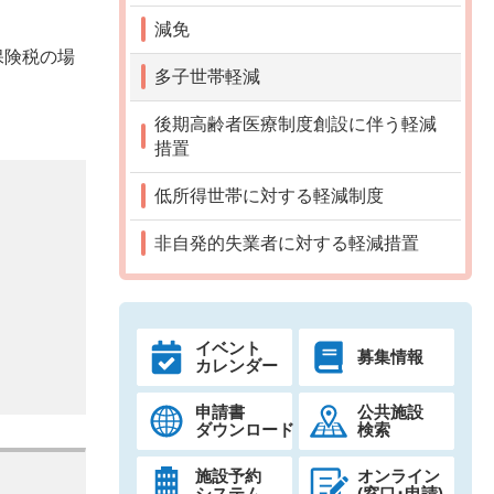
減免
保険税の場
多子世帯軽減
後期高齢者医療制度創設に伴う軽減
措置
低所得世帯に対する軽減制度
非自発的失業者に対する軽減措置
イベント
募集情報
カレンダー
申請書
公共施設
ダウンロード
検索
施設予約
オンライン
システム
(窓口･申請)