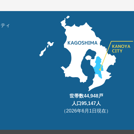
リティ
世帯数
44,948
戸
人口95
,147
人
（
2026年6月1日現在
）