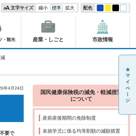
文字サイズ
縮小
標準
拡大
配色
産業・しごと
市政情報
ツ・観光
軽減
26年4月24日
国民健康保険税の減免・軽減措置
について
産前産後期間の免除制度
未就学児に係る均等割額の減額措置
不要で