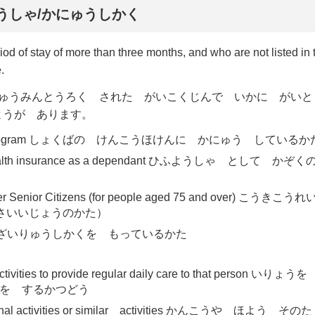
うしゃ
/
かにゅうしかく
iod of stay of more than three months, and who are not listed in 
.
じゅうみんとうろく された がいこくじんで いかに がい
ようが あります。
h insurance program しょくばの けんこうほけんに かにゅう しているか
kplace health insurance as a dependant ひふようしゃ として 
r Older Senior Citizens (for people aged 75 and over) こう
さいいじょうのかた）
dence いかの ざいりゅうしかくを もっているかた
or activities to provide regular daily care to that person 
を するかつどう
ecreational activities or similar activities かんこうや ほよう