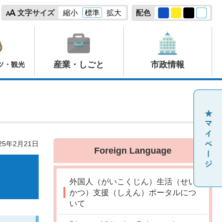
文字サイズ
縮小
標準
拡大
配色
産業・しごと
市政情報
ツ・観光
25年2月21日
Foreign Language
外国人（がいこくじん）生活（せい
かつ）支援（しえん）ポータルにつ
いて