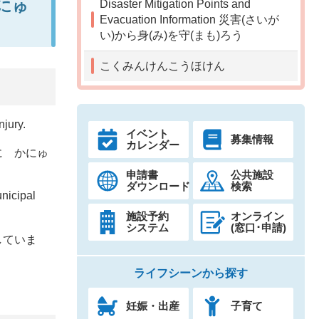
かにゅ
Disaster Mitigation Points and
Evacuation Information 災害(さいが
い)から身(み)を守(まも)ろう
こくみんけんこうほけん
njury.
イベント
募集情報
カレンダー
に かにゅ
申請書
公共施設
ダウンロード
検索
nicipal
施設予約
オンライン
システム
(窓口･申請)
していま
ライフシーンから探す
妊娠・出産
子育て