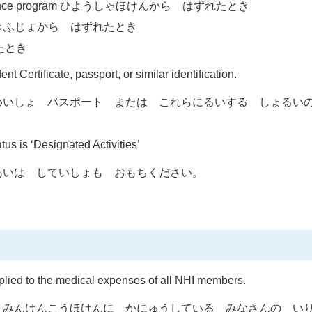
th insurance program ひようしゃほけんから はずれたとき
nce こうてきふじょから はずれたとき
れたとき
Certificate, passport, or similar identification.
めいしょ パスポート または これらにるいする しょるい
tus is ‘Designated Activities’
あいは していしょも おもちください。
plied to the medical expenses of all NHI members.
くみんけんこうほけんに かにゅうしている みなさんの 