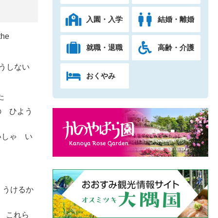
入園・入学
結婚・離婚
the
就職・退職
高齢・介護
とうしない
おくやみ
た
かぞくの ひよう
きこうれいしゃ い
いりょうを うけるか
 そのた これら