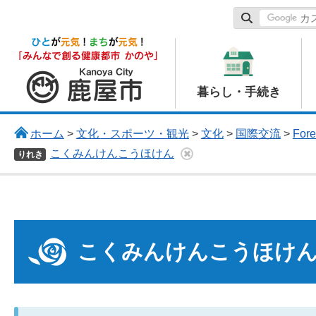
鹿屋市
暮らし・手続き
ホーム
>
文化・スポーツ・観光
>
文化
>
国際交流
>
Fore
こくみんけんこうほけん
りれき
こくみんけんこうほけ