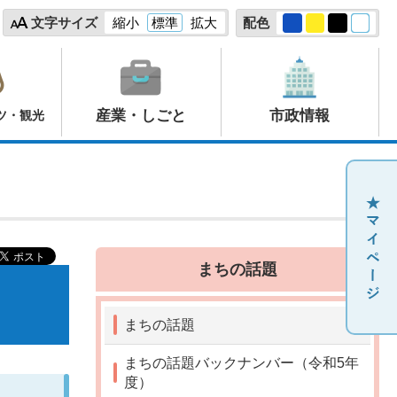
文字サイズ
縮小
標準
拡大
配色
産業・しごと
市政情報
ツ・観光
まちの話題
まちの話題
まちの話題バックナンバー（令和5年
度）