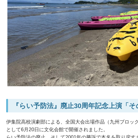
『らい予防法』廃止30周年記念上演「
伊集院高校演劇部による、全国大会出場作品（九州ブロック
として6月20日に文化会館で開催されました。
らい予防法の廃止、そして2001年の勝訴で本名を取り戻