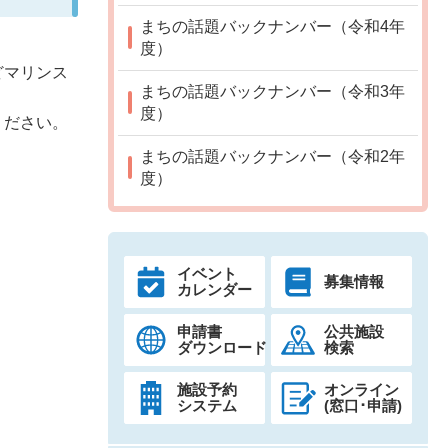
まちの話題バックナンバー（令和4年
度）
どマリンス
まちの話題バックナンバー（令和3年
度）
ください。
まちの話題バックナンバー（令和2年
度）
イベント
募集情報
カレンダー
申請書
公共施設
ダウンロード
検索
施設予約
オンライン
システム
(窓口･申請)