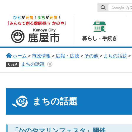
鹿屋市
暮らし・手続き
ホーム
>
市政情報
>
広報・広聴
>
その他
>
まちの話題
>
まちの話題
りれき
まちの話題
「かのやマリンフェスタ」開催