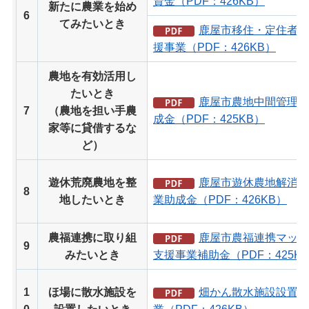
資金（PDF：426KB）
新たに農業を始め
6
てみたいとき
鹿屋市移住・定住者就
援事業（PDF：426KB）
農地を有効活用し
たいとき
鹿屋市農地中間管理事
7
（農地を担い手農
成金（PDF：425KB）
家等に貸借するな
ど）
遊休荒廃農地を整
鹿屋市遊休農地解消対
8
地したいとき
業助成金（PDF：426KB）
農福連携に取り組
鹿屋市農福連携マッチ
9
みたいとき
支援事業補助金（PDF：425K
1
ほ場に散水施設を
畑かん散水施設設置補