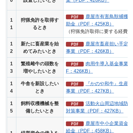
0
設置したいとき
業（PDF：426KB）
鹿屋市有害鳥獣捕獲事
1
狩猟免許を取得す
助金（PDF：425KB）
1
るとき
（狩猟免許取得に要する経費）
1
新たに畜産業を始
鹿屋市畜産担い手定着
2
めてみたいとき
事業（PDF：426KB）
1
繁殖雌牛の頭数を
肉用牛導入基金事業（
3
増やしたいとき
F：426KB）
1
牛舎を新設したい
『かのや和牛』生産力
4
とき
事業（PDF：427KB）
1
飼料収穫機械を整
活動火山周辺地域防災
5
備したいとき
対策事業（PDF：427KB）
鹿屋市中小企業資金利
給金（PDF：458KB）