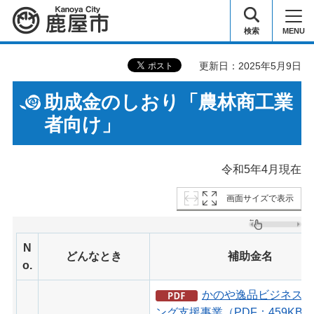
鹿屋市
検索
MENU
更新日：2025年5月9日
助成金のしおり「農林商工業
者向け」
令和5年4月現在
画面サイズで表示
N
どんなとき
補助金名
o.
かのや逸品ビジネスマ
ング支援事業（PDF：459KB）