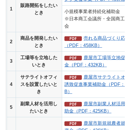
販路開拓をしたい
1
小規模事業者持続化補助金
とき
※日本商工会議所・全国商工会
会
商品を開発したい
売れる商品づくり応援
2
とき
（PDF：458KB）
工場等を立地した
鹿屋市工場等立地促進
3
いとき
金（PDF：432KB）
サテライトオフィ
鹿屋市サテライトオフ
4
スを設置したいと
誘致促進事業補助金（PDF：42
き
B）
副業人材を活用し
鹿屋市副業人材活用支
5
たいとき
助金（PDF：425KB）
鹿屋市新規就農者就農