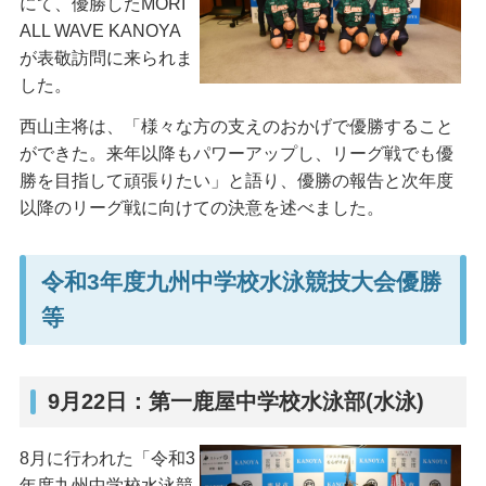
にて、優勝したMORI
ALL WAVE KANOYA
が表敬訪問に来られま
した。
西山主将は、「様々な方の支えのおかげで優勝すること
ができた。来年以降もパワーアップし、リーグ戦でも優
勝を目指して頑張りたい」と語り、優勝の報告と次年度
以降のリーグ戦に向けての決意を述べました。
令和3年度九州中学校水泳競技大会優勝
等
9月22日：第一鹿屋中学校水泳部(水泳)
8月に行われた「令和3
年度九州中学校水泳競