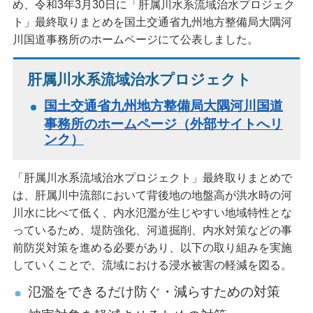
め、令和3年3月30日に「肝属川水系流域治水プロジェク
ト」最終取りまとめを国土交通省九州地方整備局大隅河
川国道事務所のホームページにて公表しました。
肝属川水系流域治水プロジェクト
国土交通省九州地方整備局大隅河川国道
事務所のホームページ（外部サイトへリ
ンク）
「肝属川水系流域治水プロジェクト」最終取りまとめで
は、肝属川中流部において背後地の地盤高が洪水時の河
川水に比べて低く、内水氾濫が生じやすい地域特性とな
っているため、堤防強化、河道掘削、内水対策などの事
前防災対策を進める必要があり、以下の取り組みを実施
していくことで、流域における浸水被害の軽減を図る。
氾濫をできるだけ防ぐ・減らすための対策