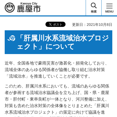
鹿屋市
検索
MENU
更新日：2021年10月8日
「肝属川水系流域治水プロジ
ェクト」について
近年、全国各地で豪雨災害が激甚化・頻発化しており、
流域全体のあらゆる関係者が協働し取り組む治水対策
「流域治水」を推進していくことが必要です。
このため、肝属川水系においても、流域のあらゆる関係
者が参画する流域治水協議会を立ち上げ、国・県・鹿屋
市・肝付町・東串良町が一体となり、河川整備に加え、
対策も含めた治水対策の全体像をとりまとめた「肝属川
水系流域治水プロジェクト」の策定に向けて協議を進