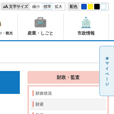
文字サイズ
縮小
標準
拡大
配色
産業・しごと
市政情報
ツ・観光
財政・監査
財政状況
財産