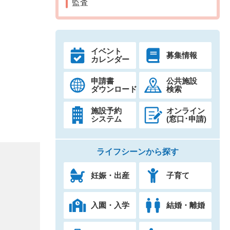
監査
イベント
募集情報
カレンダー
申請書
公共施設
ダウンロード
検索
施設予約
オンライン
システム
(窓口･申請)
ライフシーンから探す
妊娠・出産
子育て
入園・入学
結婚・離婚