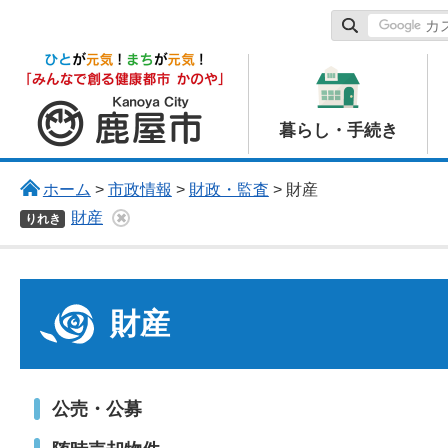
鹿屋市
暮らし・手続き
ホーム
>
市政情報
>
財政・監査
> 財産
財産
りれき
財産
公売・公募