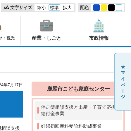
文字サイズ
縮小
標準
拡大
配色
産業・しごと
市政情報
ツ・観光
24年7月17日
鹿屋市こども家庭センター
伴走型相談支援と出産・子育て応援
給付金事業
妊婦初回産科受診料助成事業
型相談支援