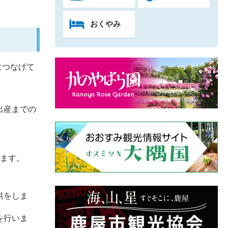
おくやみ
につなげて
出産までの
します。
供をしま
を行いま