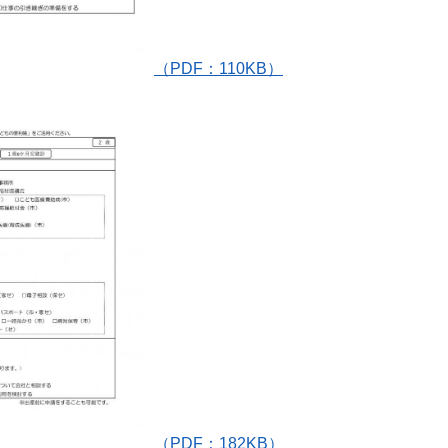
（PDF：110KB）
（PDF：182KB）