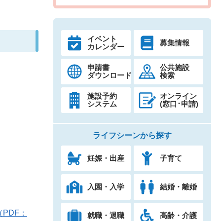
イベント
募集情報
カレンダー
申請書
公共施設
ダウンロード
検索
施設予約
オンライン
システム
(窓口･申請)
ライフシーンから探す
妊娠・出産
子育て
入園・入学
結婚・離婚
（PDF：
就職・退職
高齢・介護