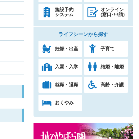
施設予約
オンライン
システム
(窓口･申請)
ライフシーンから探す
妊娠・出産
子育て
入園・入学
結婚・離婚
就職・退職
高齢・介護
おくやみ