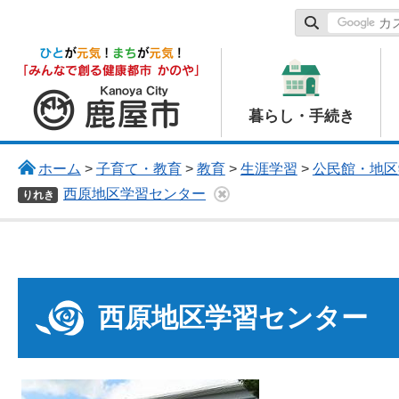
鹿屋市
暮らし・手続き
ホーム
>
子育て・教育
>
教育
>
生涯学習
>
公民館・地区
西原地区学習センター
りれき
西原地区学習センター