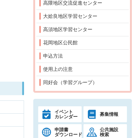
高隈地区交流促進センター
大姶良地区学習センター
高須地区学習センター
花岡地区公民館
申込方法
使用上の注意
同好会（学習グループ）
イベント
募集情報
カレンダー
申請書
公共施設
ダウンロード
検索