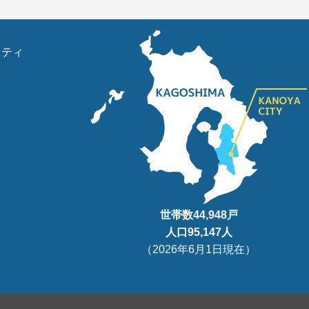
リティ
世帯数
44,948
戸
人口95
,147
人
（
2026年6月1日現在
）