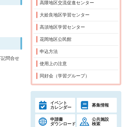
高隈地区交流促進センター
大姶良地区学習センター
高須地区学習センター
花岡地区公民館
申込方法
下記問合せ
使用上の注意
同好会（学習グループ）
イベント
募集情報
カレンダー
申請書
公共施設
ダウンロード
検索