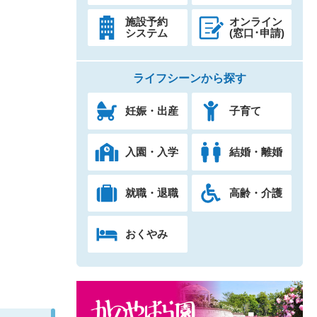
施設予約
オンライン
システム
(窓口･申請)
ライフシーンから探す
妊娠・出産
子育て
入園・入学
結婚・離婚
就職・退職
高齢・介護
おくやみ