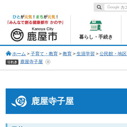
鹿屋市
暮らし・手続き
ホーム
>
子育て・教育
>
教育
>
生涯学習
>
公民館・地区
鹿屋寺子屋
りれき
鹿屋寺子屋