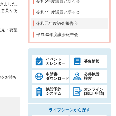
令和5年度議員と語る会
だきました。
な意見があ
令和4年度議員と語る会
令和元年度議会報告会
意見・要望
平成30年度議会報告会
イベント
募集情報
カレンダー
申請書
公共施設
derをお持ち
ダウンロード
検索
施設予約
オンライン
システム
(窓口･申請)
ライフシーンから探す