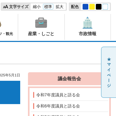
文字サイズ
縮小
標準
拡大
配色
産業・しごと
市政情報
ツ・観光
25年5月1日
議会報告会
令和7年度議員と語る会
令和6年度議員と語る会