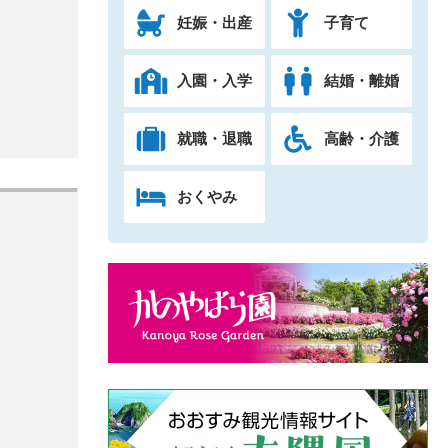
妊娠・出産
子育て
入園・入学
結婚・離婚
就職・退職
高齢・介護
おくやみ