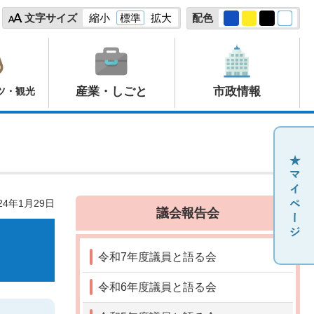
文字サイズ
縮小
標準
拡大
配色
産業・しごと
市政情報
ツ・観光
24年1月29日
議会報告会
令和7年度議員と語る会
令和6年度議員と語る会