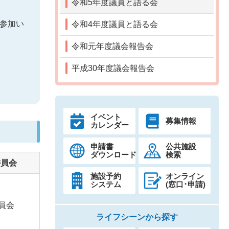
令和5年度議員と語る会
ご参加い
令和4年度議員と語る会
令和元年度議会報告会
平成30年度議会報告会
イベント
募集情報
カレンダー
申請書
公共施設
ダウンロード
検索
委員会
施設予約
オンライン
システム
(窓口･申請)
員会
ライフシーンから探す