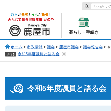
鹿屋市
暮らし・手続き
ホーム
>
市政情報
>
議会
>
鹿屋市議会
>
議会報告会
> 
令和5年度議員と語る会
りれき
令和5年度議員と語る会