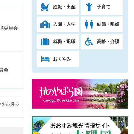
妊娠・出産
子育て
入園・入学
結婚・離婚
境委員会
就職・退職
高齢・介護
おくやみ
員会
derをお持ち