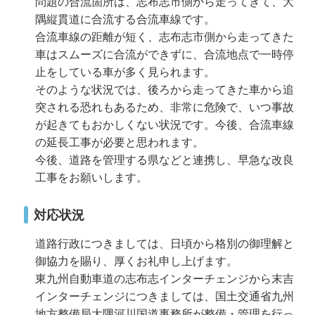
問題の合流箇所は、志布志市側から走ってきて、大
隅縦貫道に合流する合流車線です。
合流車線の距離が短く、志布志市側から走ってきた
車はスムーズに合流ができずに、合流地点で一時停
止をしている車が多く見られます。
そのような状況では、後ろから走ってきた車から追
突される恐れもあるため、非常に危険で、いつ事故
が起きてもおかしくない状況です。今後、合流車線
の延長工事が必要と思われます。
今後、道路を管理する県などと連携し、早急な改良
工事をお願いします。
対応状況
道路行政につきましては、日頃から格別の御理解と
御協力を賜り、厚くお礼申し上げます。
東九州自動車道の志布志インターチェンジから末吉
インターチェンジにつきましては、国土交通省九州
地方整備局大隅河川国道事務所が整備・管理を行っ