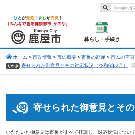
鹿屋市
暮らし・手続き
ホーム
>
市政情報
>
市の概要
>
市長の部屋
>
市民の声直
寄せられた御意見とその対応状況（令和6年2月）
りれき
寄せられた御意見とその
いただいた御意見は市長がすべて拝読し、対応状況につい