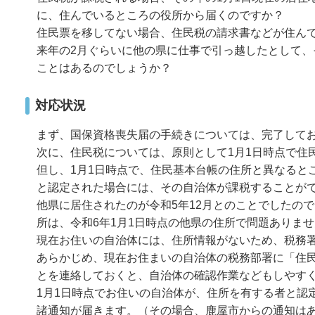
に、住んでいるところの役所から届くのですか？
住民票を移してない場合、住民税の請求書などが住ん
来年の2月ぐらいに他の県に仕事で引っ越したとして
ことはあるのでしょうか？
対応状況
まず、国保資格喪失届の手続きについては、完了して
次に、住民税については、原則として1月1日時点で住
但し、1月1日時点で、住民基本台帳の住所と異なると
と認定された場合には、その自治体が課税することが
他県に居住されたのが令和5年12月とのことでしたの
所は、令和6年1月1日時点の他県の住所で問題ありま
現在お住いの自治体には、住所情報がないため、税務
あらかじめ、現在お住まいの自治体の税務部署に「住民
とを連絡しておくと、自治体の確認作業などもしやす
1月1日時点でお住いの自治体が、住所を有する者と認
諸通知が届きます。（その場合、鹿屋市からの通知は