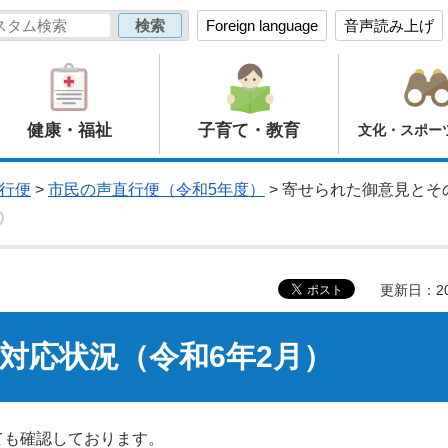
Foreign language
音声読み上げ
健康・福祉
子育て・教育
文化・スポー
行便
>
市民の声直行便（令和5年度）
> 寄せられた御意見とそ
更新日：20
対応状況（令和6年2月）
ても確認しております。