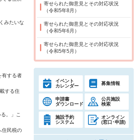
寄せられた御意見とその対応状況
（令和5年8月）
くみたいな
寄せられた御意見とその対応状況
（令和5年6月）
寄せられた御意見とその対応状況
（令和5年5月）
を有する者
イベント
募集情報
カレンダー
記載する住
申請書
公共施設
ダウンロード
検索
いる。」こ
施設予約
オンライン
システム
(窓口･申請)
へ住民税の