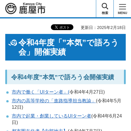
鹿屋市
検索
MENU
更新日：2025年2月18日
令和4年度「”本気”で語ろう
会」開催実績
令和4年度”本気”で語ろう会開催実績
市内で働く「UIターン者」(
令和4年4月27日)
市内の高等学校の「進路指導担当教諭」
(令和4年5月
12日)
市内で起業・創業しているUIターン者
(令和4年6月24
日)