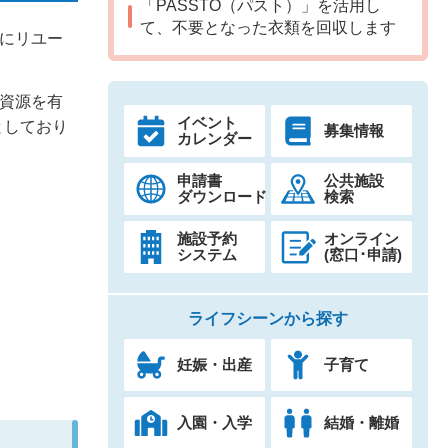
「PASSTO（パスト）」を活用し
て、不要となった衣類を回収します
）にリユー
の資源を有
イベント
としており
募集情報
カレンダー
申請書
公共施設
ダウンロード
検索
施設予約
オンライン
システム
(窓口･申請)
ライフシーンから探す
妊娠・出産
子育て
入園・入学
結婚・離婚