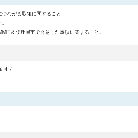
につながる取組に関すること。
と。
MMIT及び鹿屋市で合意した事項に関すること。
類回収
）