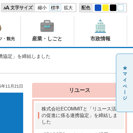
文字サイズ
縮小
標準
拡大
配色
産業・しごと
市政情報
ツ・観光
連携協定」を締結しました
5年11月21日
リユース
株式会社ECOMMITと「リユース活動
の促進に係る連携協定」を締結しま
した