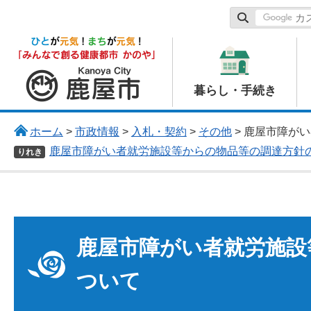
鹿屋市
暮らし・手続き
ホーム
>
市政情報
>
入札・契約
>
その他
> 鹿屋市障が
鹿屋市障がい者就労施設等からの物品等の調達方針
りれき
鹿屋市障がい者就労施設
ついて