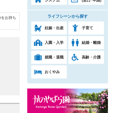
システム
(窓口･申請)
ライフシーンから探す
derをお持ち
妊娠・出産
子育て
入園・入学
結婚・離婚
就職・退職
高齢・介護
おくやみ