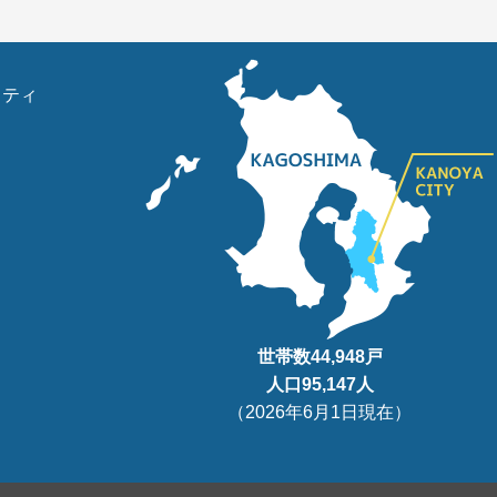
リティ
世帯数
44,948
戸
人口95
,147
人
（
2026年6月1日現在
）