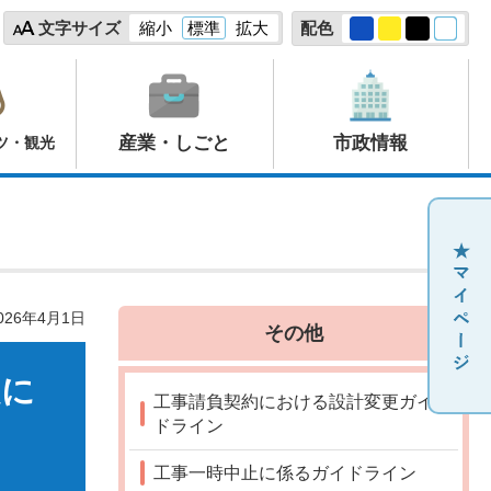
文字サイズ
縮小
標準
拡大
配色
産業・しごと
市政情報
ツ・観光
26年4月1日
その他
定に
工事請負契約における設計変更ガイ
ドライン
工事一時中止に係るガイドライン