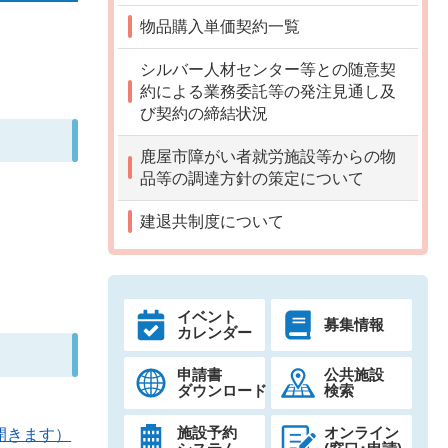
物品購入単価契約一覧
シルバー人材センター等との随意契
約による業務委託等の発注見通し及
び契約の締結状況
鹿屋市障がい者就労施設等からの物
品等の調達方針の策定について
建退共制度について
イベント
募集情報
カレンダー
申請書
公共施設
ダウンロード
検索
施設予約
オンライン
開きます）