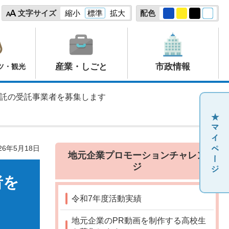
文字サイズ
縮小
標準
拡大
配色
産業・しごと
市政情報
ツ・観光
委託の受託事業者を募集します
26年5月18日
地元企業プロモーションチャレン
ジ
者を
令和7年度活動実績
地元企業のPR動画を制作する高校生