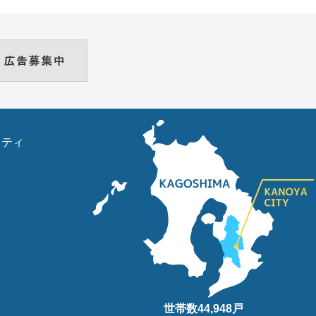
リティ
世帯数
44,948
戸