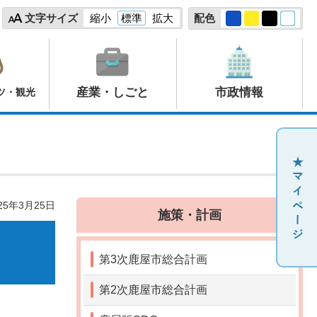
文字サイズ
縮小
標準
拡大
配色
産業・しごと
市政情報
ツ・観光
25年3月25日
施策・計画
第3次鹿屋市総合計画
第2次鹿屋市総合計画