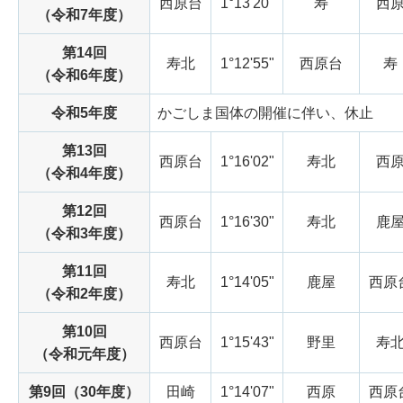
西原台
1°13'20"
寿
西
（令和7年度）
第14回
寿北
1°12'55"
西原台
寿
（令和6年度）
令和5年度
かごしま国体の開催に伴い、休止
第13回
西原台
1°16'02"
寿北
西
（令和4年度）
第12回
西原台
1°16'30"
寿北
鹿
（令和3年度）
第11回
寿北
1°14'05"
鹿屋
西原
（令和2年度）
第10回
西原台
1°15'43"
野里
寿
（令和元年度）
第9回（30年度）
田崎
1°14'07"
西原
西原