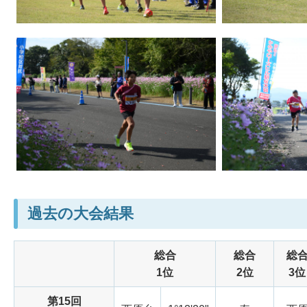
過去の大会結果
総合
総合
総
1位
2位
3位
第15回