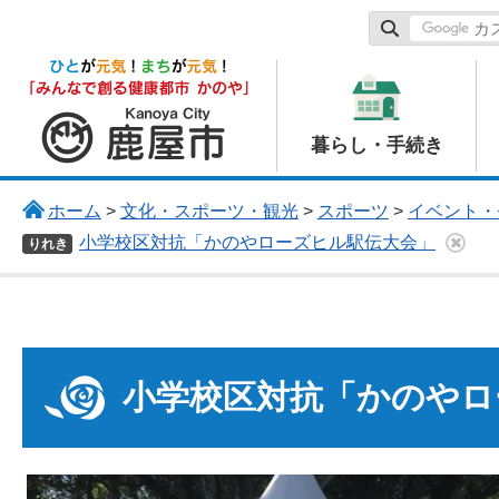
鹿屋市
暮らし・手続き
ホーム
>
文化・スポーツ・観光
>
スポーツ
>
イベント・
小学校区対抗「かのやローズヒル駅伝大会」
りれき
小学校区対抗「かのやロ