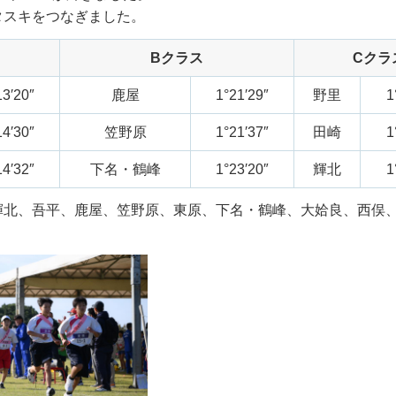
タスキをつなぎました。
Bクラス
Cクラ
13′20″
鹿屋
1°21′29″
野里
1
14′30″
笠野原
1°21′37″
田崎
1
14′32″
下名・鶴峰
1°23′20″
輝北
1
輝北、吾平、鹿屋、笠野原、東原、下名・鶴峰、大姶良、西俣