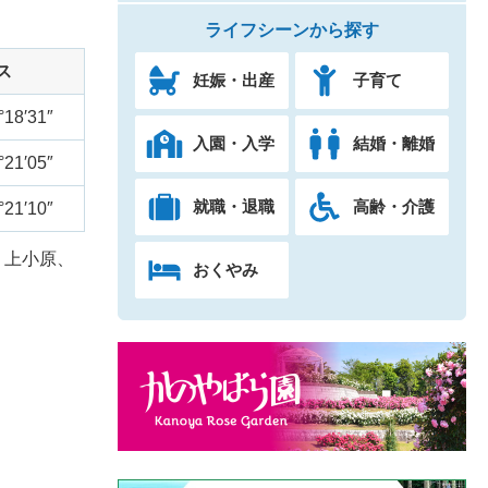
ライフシーンから探す
ス
妊娠・出産
子育て
°18′31″
入園・入学
結婚・離婚
°21′05″
就職・退職
高齢・介護
°21′10″
、上小原、
おくやみ