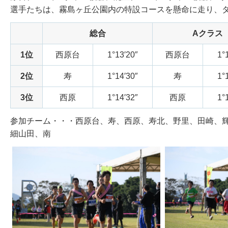
選手たちは、霧島ヶ丘公園内の特設コースを懸命に走り、
総合
Aクラス
1位
西原台
1°13′20″
西原台
1°
2位
寿
1°14′30″
寿
1°
3位
西原
1°14′32″
西原
1°
参加チーム・・・西原台、寿、西原、寿北、野里、田崎、
細山田、南