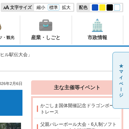
文字サイズ
縮小
標準
拡大
配色
産業・しごと
市政情報
ツ・観光
ズヒル駅伝大会」
26年2月6日
主な主催等イベント
かごしま国体開催記念ドラゴンボー
トレース
父親バレーボール大会・6人制ソフト