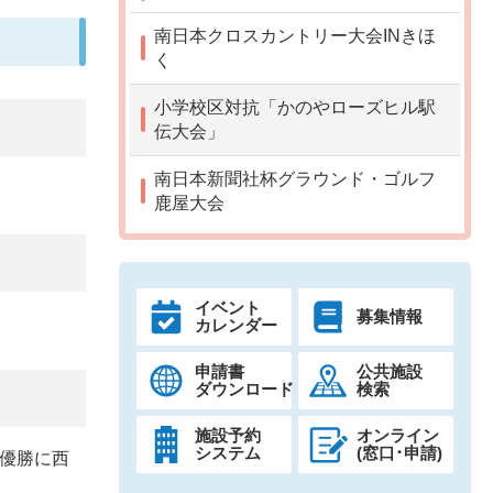
南日本クロスカントリー大会INきほ
く
小学校区対抗「かのやローズヒル駅
伝大会」
南日本新聞社杯グラウンド・ゴルフ
鹿屋大会
イベント
募集情報
カレンダー
申請書
公共施設
ダウンロード
検索
施設予約
オンライン
システム
(窓口･申請)
ス優勝に西