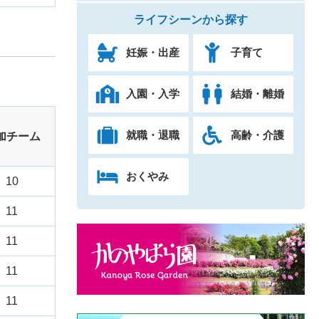
ライフシーンから探す
妊娠・出産
子育て
入園・入学
結婚・離婚
就職・退職
高齢・介護
加チーム
おくやみ
10
11
11
11
11