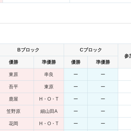
Bブロック
Cブロック
参
優勝
準優勝
優勝
準優勝
東原
串良
ー
ー
吾平
東原
ー
ー
鹿屋
H・O・T
ー
ー
笠野原
細山田A
ー
ー
花岡
H・O・T
ー
ー