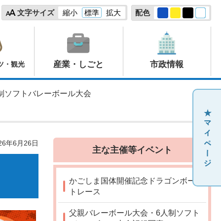
文字サイズ
縮小
標準
拡大
配色
産業・しごと
市政情報
ツ・観光
人制ソフトバレーボール大会
26年6月26日
主な主催等イベント
かごしま国体開催記念ドラゴンボー
トレース
父親バレーボール大会・6人制ソフト