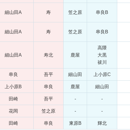
細山田A
寿
笠之原
串良B
細山田A
寿
笠之原
串良B
高隈
細山田A
寿北
鹿屋
大黒
祓川
串良
吾平
細山田
上小原C
上小原B
串良
鹿屋
細山田
田崎
吾平
-
-
花岡
笠之原
-
-
田崎
串良
東原B
輝北