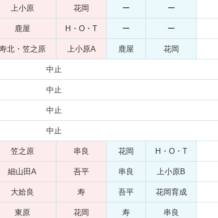
上小原
花岡
ー
ー
鹿屋
H・O・T
ー
ー
寿北・笠之原
上小原A
鹿屋
花岡
中止
中止
中止
中止
笠之原
串良
花岡
H・O・T
細山田A
吾平
串良
上小原B
大姶良
寿
吾平
花岡育成
東原
花岡
寿
串良