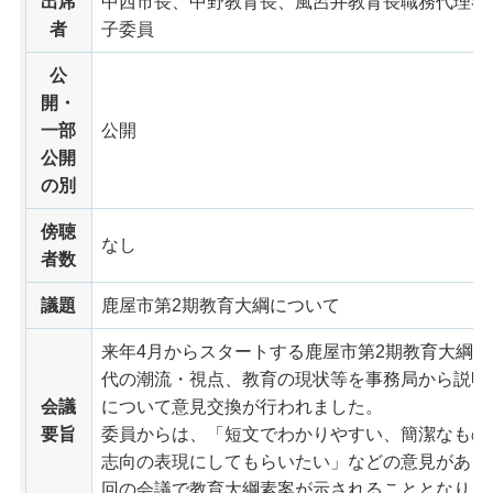
出席
中西市長、中野教育長、風呂井教育長職務代理者
者
子委員
公
開・
一部
公開
公開
の別
傍聴
なし
者数
議題
鹿屋市第2期教育大綱について
来年4月からスタートする鹿屋市第2期教育大綱
代の潮流・視点、教育の現状等を事務局から説明
会議
について意見交換が行われました。
要旨
委員からは、「短文でわかりやすい、簡潔なもの
志向の表現にしてもらいたい」などの意見があり
回の会議で教育大綱素案が示されることとなりま