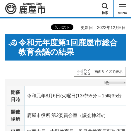
鹿屋市
検索
MENU
更新日：2022年12月6日
令和元年度第1回鹿屋市総合
教育会議の結果
画面サイズで表示
開催
令和元年8月6日(火曜日)13時55分～15時35分
日時
開催
鹿屋市役所 第2委員会室（議会棟2階）
場所