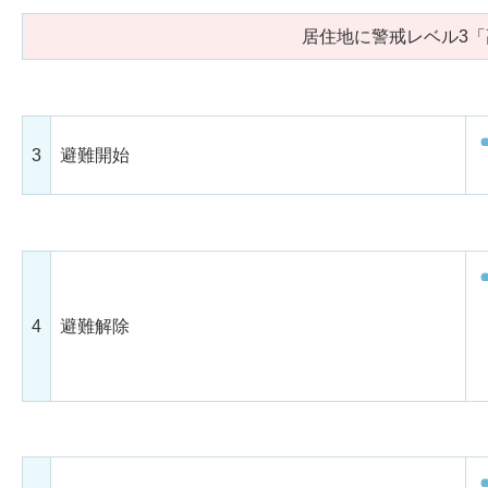
居住地に警戒レベル3
3
避難開始
4
避難解除