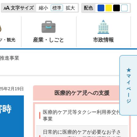
文字サイズ
縮小
標準
拡大
配色
産業・しごと
市政情報
ツ・観光
難推進事業
25年2月19日
医療的ケア児への支援
害時
医療的ケア児等タクシー利用券交付
事業
日常的に医療的ケアが必要なお子さ