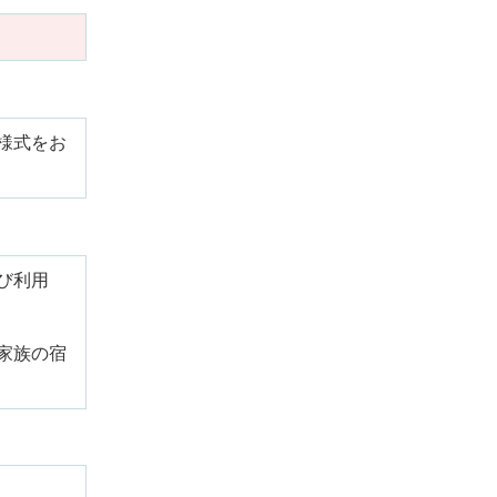
様式をお
び利用
家族の宿
。