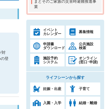
まとそのご家族の災害時避難推進事
業
イベント
募集情報
カレンダー
申請書
公共施設
ダウンロード
検索
が対
施設予約
オンライン
めの登
システム
(窓口･申請)
ライフシーンから探す
妊娠・出産
子育て
入園・入学
結婚・離婚