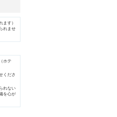
れます）
られませ
（ホテ
せくださ
られない
備を心が