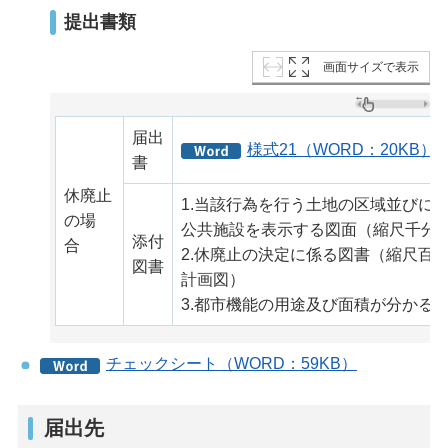
提出書類
画面サイズで表示
届出
様式21（WORD：20KB）
書
休廃止
1.当該行為を行う土地の区域並びに
の場
公共施設を表示する図面（縮尺千分
添付
合
2.休廃止の決定に係る図書（縮尺百
図書
計画図）
3.都市機能の用途及び面積が分かる
チェックシート（WORD：59KB）
届出先