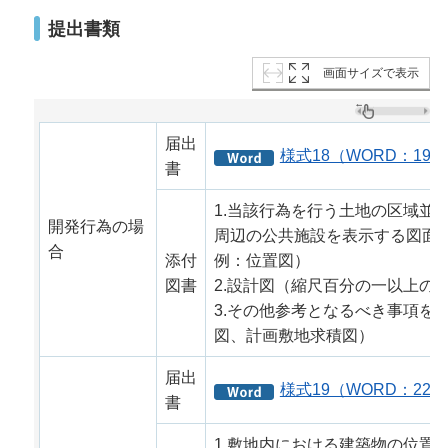
提出書類
画面サイズで表示
届出
様式18（WORD：19K
書
1.当該行為を行う土地の区域並
開発行為の場
周辺の公共施設を表示する図面
合
添付
例：位置図）
図書
2.設計図（縮尺百分の一以上の
3.その他参考となるべき事項を
図、計画敷地求積図）
届出
様式19（WORD：22K
書
1.敷地内における建築物の位置