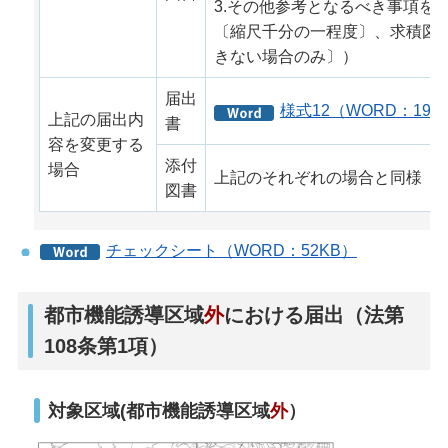
3.その他参考となるべき事項を
〔縮尺千分の一程度〕、求積図
きない場合のみ〕）
届出
様式12（WORD：19K
上記の届出内
書
容を変更する
添付
場合
上記のそれぞれの場合と同様
図書
チェックシート（WORD：52KB）
都市機能誘導区域
外
における届出（法第
108条第1項）
対象区域(都市機能誘導区域
外
）