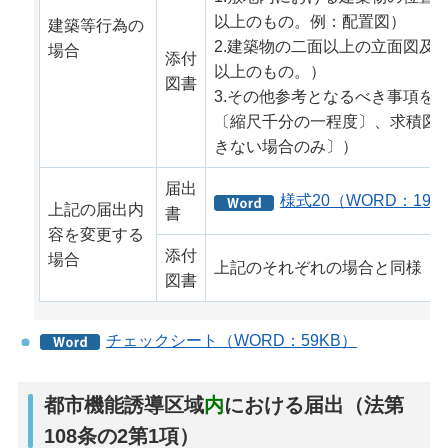
以上のもの。例：配置図）
建築等行為の
2.建築物の二面以上の立面図及
場合
添付
以上のもの。）
図書
3.その他参考となるべき事項を
〔縮尺千分の一程度〕、求積図
きない場合のみ〕）
届出
様式20（WORD：19K
上記の届出内
書
容を変更する
添付
場合
上記のそれぞれの場合と同様
図書
チェックシート（WORD：59KB）
都市機能誘導区域
内
における届出（法第
108条の2第1項）