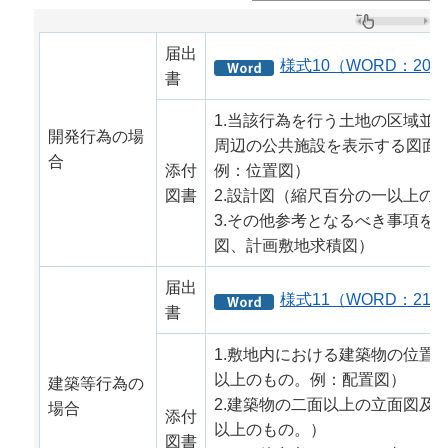
届出
様式10（WORD：20K
書
1.当該行為を行う土地の区域並
開発行為の場
周辺の公共施設を表示する図面
合
添付
例：位置図）
図書
2.設計図（縮尺百分の一以上の
3.その他参考となるべき事項を
図、計画敷地求積図）
届出
様式11（WORD：21K
書
1.敷地内における建築物の位置
以上のもの。例：配置図）
建築等行為の
2.建築物の二面以上の立面図及
場合
添付
以上のもの。）
図書