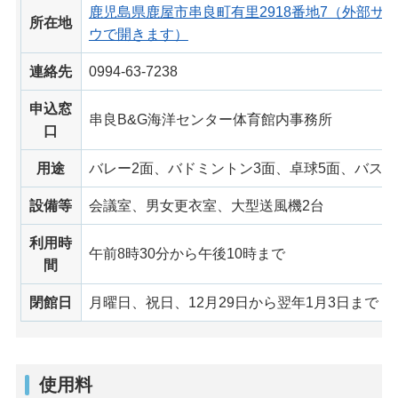
鹿児島県鹿屋市串良町有里2918番地7（外部サ
所在地
ウで開きます）
連絡先
0994-63-7238
申込窓
串良B&G海洋センター体育館内事務所
口
用途
バレー2面、バドミントン3面、卓球5面、バスケ
設備等
会議室、男女更衣室、大型送風機2台
利用時
午前8時30分から午後10時まで
間
閉館日
月曜日、祝日、12月29日から翌年1月3日まで
使用料