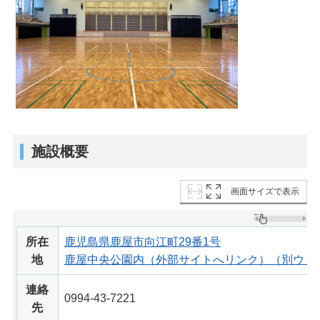
施設概要
画面サイズで表示
所在
鹿児島県鹿屋市向江町29番1号
地
鹿屋中央公園内（外部サイトへリンク）（別ウィ
連絡
0994-43-7221
先