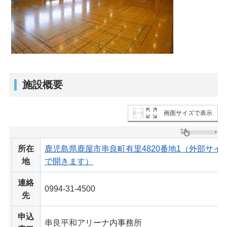
施設概要
画面サイズで表示
所在
鹿児島県鹿屋市串良町有里4820番地1（外部サ
地
で開きます）
連絡
0994-31-4500
先
申込
串良平和アリーナ内事務所