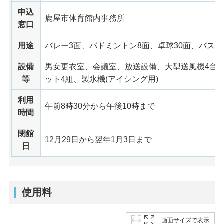
申込
鹿屋市体育館内事務所
窓口
用途
バレー3面、バドミントン8面、卓球30面、バスケ
設備
男女更衣室、会議室、放送設備、大型送風機4台
等
ット4組、製氷機(アイシング用)
利用
午前8時30分から午後10時まで
時間
閉館
12月29日から翌年1月3日まで
日
使用料
画面サイズで表示