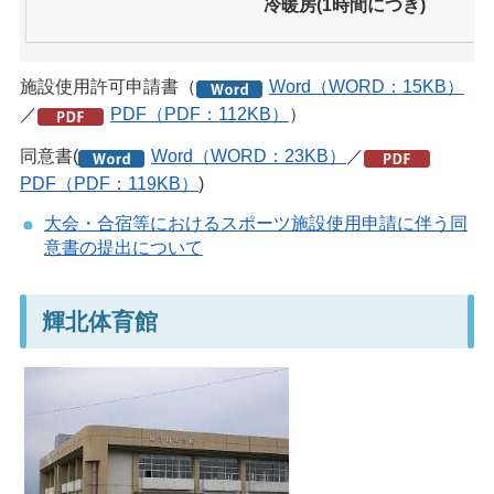
冷暖房(1時間につき)
施設使用許可申請書（
Word（WORD：15KB）
／
PDF（PDF：112KB）
）
同意書(
Word（WORD：23KB）
／
PDF（PDF：119KB）
)
大会・合宿等におけるスポーツ施設使用申請に伴う同
意書の提出について
輝北体育館