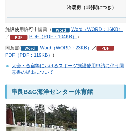
冷暖房（1時間につき）
施設使用許可申請書（
Word（WORD：16KB）
／
PDF（PDF：104KB）
）
同意書(
Word（WORD：23KB）
／
PDF（PDF：119KB）
)
大会・合宿等におけるスポーツ施設使用申請に伴う同
意書の提出について
串良B&G海洋センター体育館