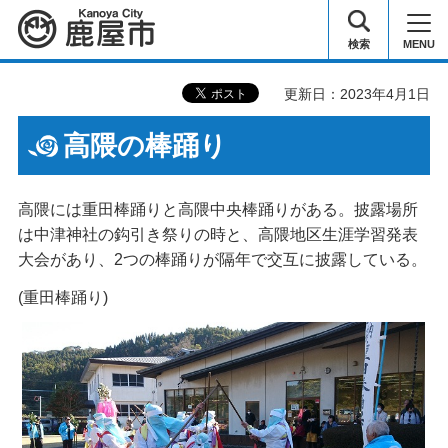
鹿屋市
検索
MENU
更新日：2023年4月1日
高隈の棒踊り
高隈には重田棒踊りと高隈中央棒踊りがある。披露場所
は中津神社の鈎引き祭りの時と、高隈地区生涯学習発表
大会があり、2つの棒踊りが隔年で交互に披露している。
(重田棒踊り)