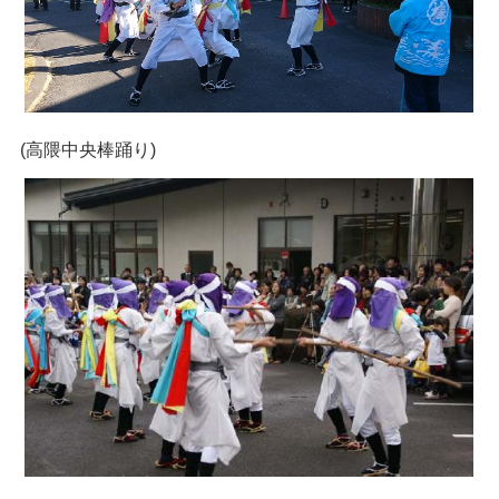
(高隈中央棒踊り)