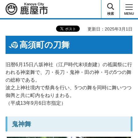
鹿屋市
検索
MENU
更新日：2025年3月1日
高須町の刀舞
旧暦6月15日八坂神社（江戸時代末頃創建）の祗園祭に行
われる神楽舞で、刀・長刀・鬼神・田の神・弓の5つの舞
の総称である。
波之上神社境内で祭典を行い、5つの舞を同時に舞いつつ
御輿と共に町内をねりまわる。
（平成13年9月6日市指定）
鬼神舞