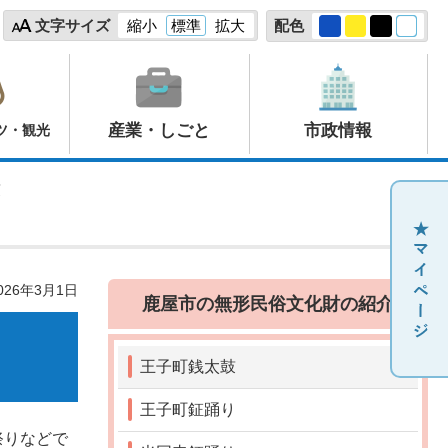
文字サイズ
縮小
標準
拡大
配色
産業・しごと
市政情報
ツ・観光
鼓
26年3月1日
鹿屋市の無形民俗文化財の紹介
王子町銭太鼓
王子町鉦踊り
祭りなどで