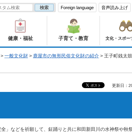
Foreign language
音声読み上げ
健康・福祉
子育て・教育
文化・スポー
>
一般文化財
>
鹿屋市の無形民俗文化財の紹介
> 王子町銭太
更新日：20
家内安全」などを祈願して、鉦踊りと共に和田新田川の水神祭や秋