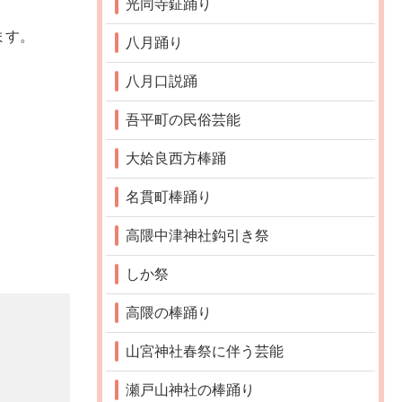
光同寺鉦踊り
ます。
八月踊り
八月口説踊
吾平町の民俗芸能
大姶良西方棒踊
名貫町棒踊り
高隈中津神社鈎引き祭
しか祭
高隈の棒踊り
山宮神社春祭に伴う芸能
瀬戸山神社の棒踊り