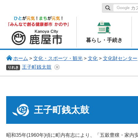
鹿屋市
暮らし・手続き
ホーム
>
文化・スポーツ・観光
>
文化
>
文化財センター
王子町銭太鼓
りれき
王子町銭太鼓
昭和35年(1960年)頃に町内有志により、「五穀豊穣・