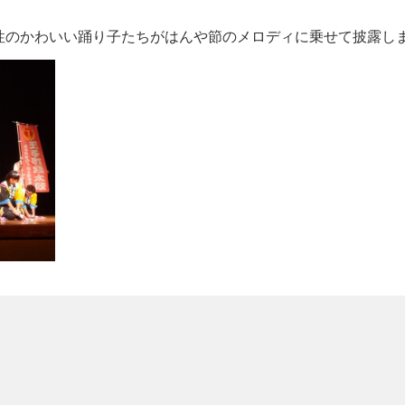
性のかわいい踊り子たちがはんや節のメロディに乗せて披露し