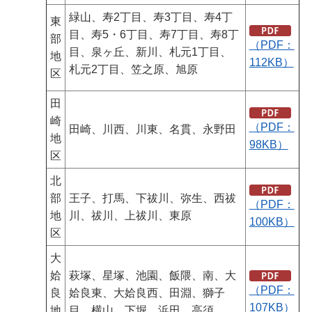
緑山、寿2丁目、寿3丁目、寿4丁
東
目、寿5・6丁目、寿7丁目、寿8丁
部
（PDF：
目、泉ヶ丘、新川、札元1丁目、
地
112KB）
札元2丁目、笠之原、旭原
区
田
崎
（PDF：
田崎、川西、川東、名貫、永野田
地
98KB）
区
北
部
王子、打馬、下祓川、弥生、西祓
（PDF：
地
川、祓川、上祓川、東原
100KB）
区
大
姶
萩塚、星塚、池園、飯隈、南、大
（PDF：
良
姶良東、大姶良西、田淵、獅子
107KB）
地
目、横山、下堀、浜田、高須