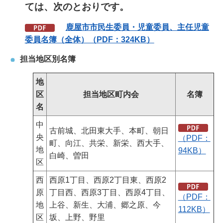
ては、次のとおりです。
鹿
屋市市民生委員・児童委員、主任児童
委員名簿（全体）（PDF：324KB）
担当地区別名簿
地
区
担当地区町内会
名簿
名
中
古前城、北田東大手、本町、朝日
央
（PDF：
町、向江、共栄、新栄、西大手、
地
94KB）
白崎、曽田
区
西
西原1丁目、西原2丁目東、西原2
原
丁目西、西原3丁目、西原4丁目、
（PDF：
地
上谷、新生、大浦、郷之原、今
112KB）
区
坂、上野、野里