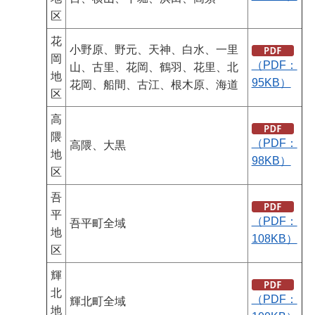
区
花
小野原、野元、天神、白水、一里
岡
（PDF：
山、古里、花岡、鶴羽、花里、北
地
95KB）
花岡、船間、古江、根木原、海道
区
高
隈
（PDF：
高隈、大黒
地
98KB）
区
吾
平
（PDF：
吾平町全域
地
108KB）
区
輝
北
（PDF：
輝北町全域
地