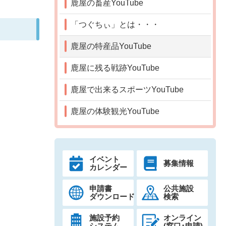
鹿屋の畜産YouTube
「つぐちぃ」とは・・・
鹿屋の特産品YouTube
鹿屋に残る戦跡YouTube
鹿屋で出来るスポーツYouTube
鹿屋の体験観光YouTube
イベント
募集情報
カレンダー
申請書
公共施設
ダウンロード
検索
施設予約
オンライン
システム
(窓口･申請)