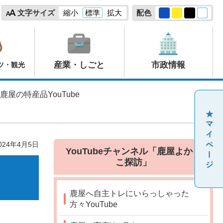
文字サイズ
縮小
標準
拡大
配色
産業・しごと
市政情報
ツ・観光
 鹿屋の特産品YouTube
24年4月5日
YouTubeチャンネル「鹿屋よかと
こ探訪」
鹿屋へ自主トレにいらっしゃった
方々YouTube