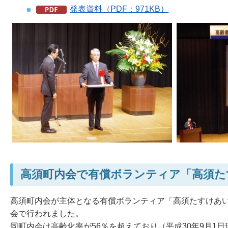
発表資料（PDF：971KB）
高須町内会で有償ボランティア「高須た
高須町内会が主体となる有償ボランティア「高須たすけあい
会で行われました。
同町内会は高齢化率が56％を超えており（平成30年9月