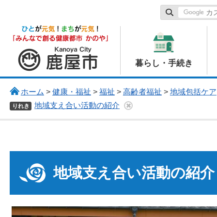
鹿屋市
暮らし・手続き
ホーム
>
健康・福祉
>
福祉
>
高齢者福祉
>
地域包括ケア
地域支え合い活動の紹介
りれき
地域支え合い活動の紹介