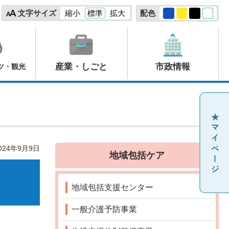
文字サイズ
縮小
標準
拡大
配色
産業・しごと
市政情報
ツ・観光
24年9月9日
地域包括ケア
地域包括支援センター
一般介護予防事業