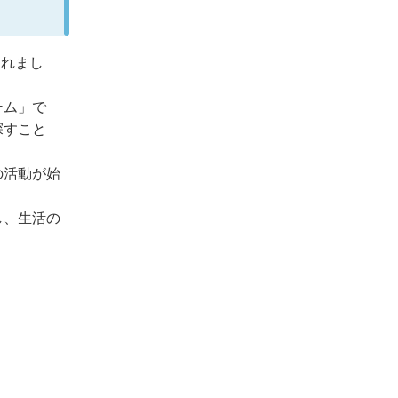
されまし
ーム」で
探すこと
の活動が始
し、生活の