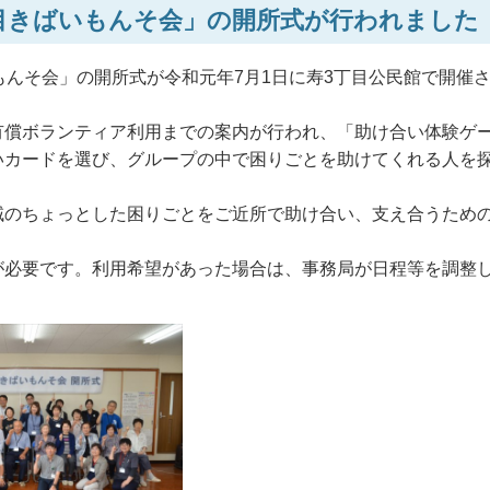
目きばいもんそ会」の開所式が行われました
もんそ会」の開所式が令和元年7月1日に寿3丁目公民館で開催
有償ボランティア利用までの案内が行われ、「助け合い体験ゲ
いカードを選び、グループの中で困りごとを助けてくれる人を
域のちょっとした困りごとをご近所で助け合い、支え合うため
が必要です。利用希望があった場合は、事務局が日程等を調整