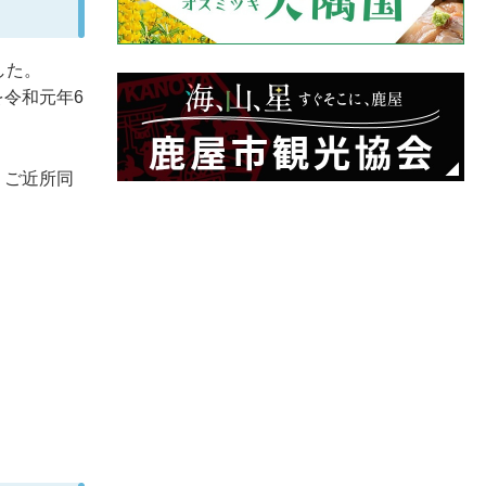
した。
令和元年6
、ご近所同