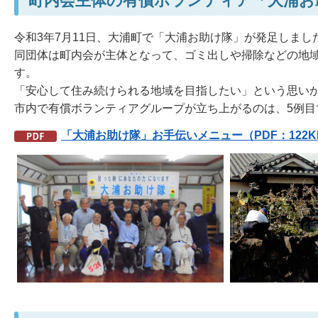
町内会主体の有償ボランティア「大浦お
令和3年7月11日、大浦町で「大浦お助け隊」が発足しまし
同団体は町内会が主体となって、ゴミ出しや掃除などの地
す。
「安心して住み続けられる地域を目指したい」という思いか
市内で有償ボランティアグループが立ち上がるのは、5例
「大浦お助け隊」お手伝いメニュー
（PDF：122