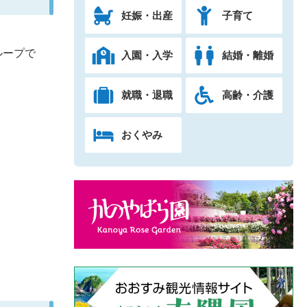
妊娠・出産
子育て
ループで
入園・入学
結婚・離婚
就職・退職
高齢・介護
おくやみ