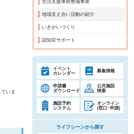
生活支援体制整備事業
地域支え合い活動の紹介
いきがいづくり
認知症サポート
イベント
募集情報
カレンダー
申請書
公共施設
ダウンロード
検索
していま
施設予約
オンライン
システム
(窓口･申請)
ライフシーンから探す