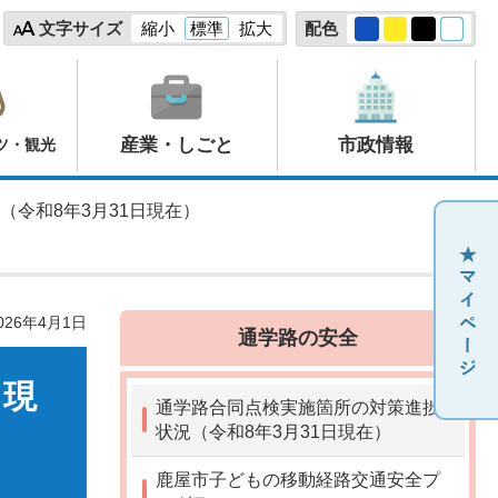
文字サイズ
縮小
標準
拡大
配色
産業・しごと
市政情報
ツ・観光
（令和8年3月31日現在）
26年4月1日
通学路の安全
日現
通学路合同点検実施箇所の対策進捗
状況（令和8年3月31日現在）
鹿屋市子どもの移動経路交通安全プ