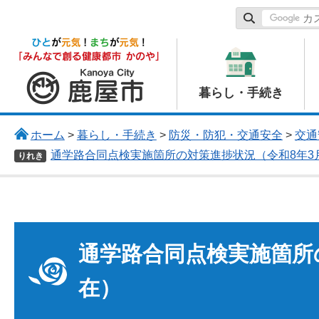
鹿屋市
暮らし・手続き
ホーム
>
暮らし・手続き
>
防災・防犯・交通安全
>
交通
通学路合同点検実施箇所の対策進捗状況（令和8年3
りれき
通学路合同点検実施箇所
在）