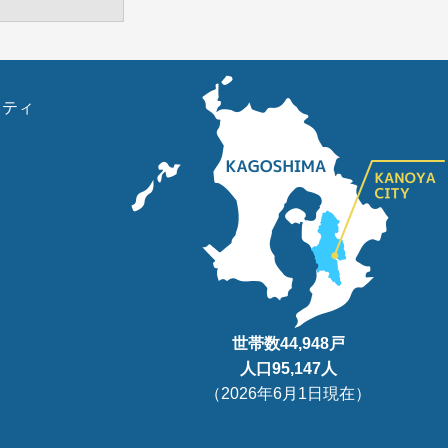
リティ
世帯数
44,948
戸
人口95
,147
人
（
2026年6月1日現在
）