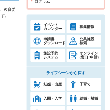
ログラム
校、教育委
ます。
イベント
募集情報
カレンダー
申請書
公共施設
ダウンロード
検索
施設予約
オンライン
システム
(窓口･申請)
ライフシーンから探す
妊娠・出産
子育て
入園・入学
結婚・離婚