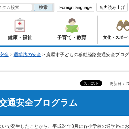
Foreign language
音声読み上げ
健康・福祉
子育て・教育
文化・スポー
安全
>
通学路の安全
> 鹿屋市子どもの移動経路交通安全プロ
更新日：20
交通安全プログラム
次いで発生したことから、平成24年8月に各小学校の通学路に