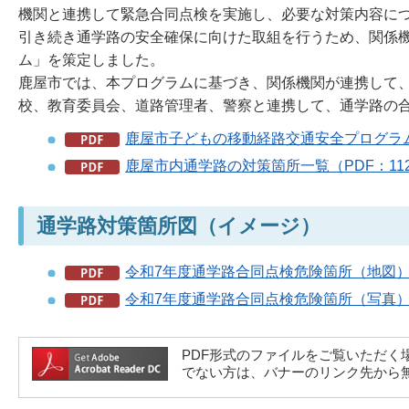
機関と連携して緊急合同点検を実施し、必要な対策内容に
引き続き通学路の安全確保に向けた取組を行うため、関係
ム」を策定しました。
鹿屋市では、本プログラムに基づき、関係機関が連携して
校、教育委員会、道路管理者、警察と連携して、通学路の
鹿屋市子どもの移動経路交通安全プログラム（
鹿屋市内通学路の対策箇所一覧（PDF：112
通学路対策箇所図（イメージ）
令和7年度通学路合同点検危険箇所（地図）（P
令和7年度通学路合同点検危険箇所（写真）（P
PDF形式のファイルをご覧いただく場合には、A
でない方は、バナーのリンク先から