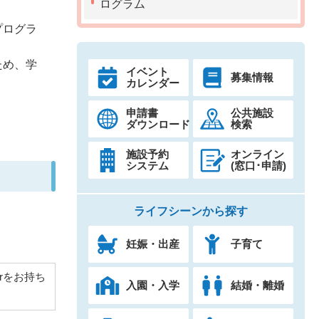
ログラム
プログラ
ため、学
イベント
募集情報
カレンダー
申請書
公共施設
ダウンロード
検索
施設予約
オンライン
システム
(窓口･申請)
ライフシーンから探す
妊娠・出産
子育て
derをお持ち
入園・入学
結婚・離婚