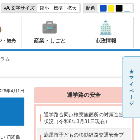
文字サイズ
縮小
標準
拡大
配色
産業・しごと
市政情報
ツ・観光
グラム
26年4月1日
通学路の安全
通学路合同点検実施箇所の対策進捗
状況（令和8年3月31日現在）
鹿屋市子どもの移動経路交通安全プ
おいて関係