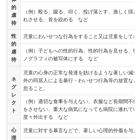
的
（例）殴る、蹴る、叩く、投げ落とす、激しく揺さ
虐
れさせる、首を絞める など
待
性
児童にわいせつな行為をすること又は児童をしてわ
的
（例）子どもへの性的行為、性的行為を見せる、性
虐
ノグラフィの被写体にする など
待
児童の心身の正常な発達を妨げるような著しい減食
ネ
外の同居人による暴行・わいせつ行為等の放置など
グ
怠ること。
レ
（例）適切な食事を与えない、衣服など長期間不衛
ク
をさせない、重大な病気になっても病院に連れてい
ト
度々外出する など
心
児童に対する暴言などで、著しい心理的外傷を与え
理