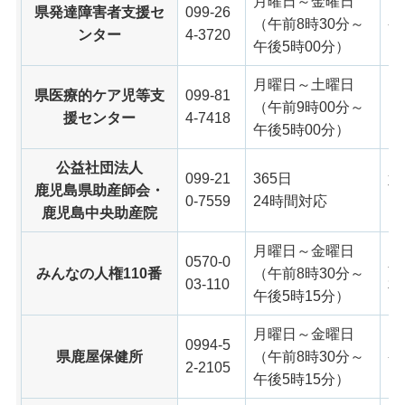
月曜日～金曜日
県発達障害者支援セ
099-26
（午前8時30分～
発
ンター
4-3720
午後5時00分）
月曜日～土曜日
県医療的ケア児等支
099-81
（午前9時00分～
医
援センター
4-7418
午後5時00分）
公益社団法人
099-21
365日
妊
鹿児島県助産師会・
0-7559
24時間対応
こ
鹿児島中央助産院
月曜日～金曜日
0570-0
差
みんなの人権110番
（午前8時30分～
03-110
相
午後5時15分）
月曜日～金曜日
0994-5
県鹿屋保健所
（午前8時30分～
発
2-2105
午後5時15分）