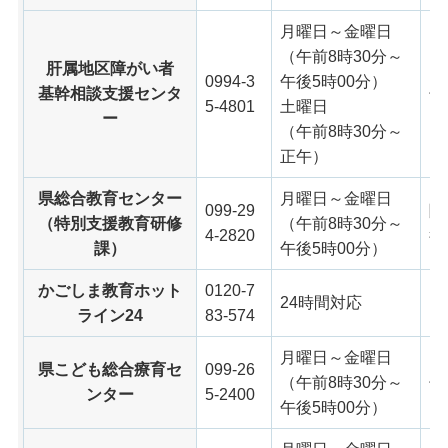
月曜日～金曜日
（午前8時30分～
肝属地区障がい者
0994-3
午後5時00分）
基幹相談支援センタ
子
5-4801
土曜日
ー
（午前8時30分～
正午）
県総合教育センター
月曜日～金曜日
099-29
障
（特別支援教育研修
（午前8時30分～
4-2820
行
課）
午後5時00分）
かごしま教育ホット
0120-7
い
24時間対応
ライン24
83-574
ど
月曜日～金曜日
県こども総合療育セ
099-26
（午前8時30分～
子
ンター
5-2400
午後5時00分）