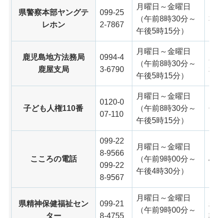
月曜日～金曜日
県警察本部ヤングテ
099-25
（午前8時30分～
非
レホン
2-7867
午後5時15分）
月曜日～金曜日
鹿児島地方法務局
0994-4
差
（午前8時30分～
鹿屋支局
3-6790
相
午後5時15分）
月曜日～金曜日
0120-0
子ども人権110番
（午前8時30分～
子
07-110
午後5時15分）
099-22
月曜日～金曜日
8-9566
こころの電話
（午前9時00分～
心
099-22
午後4時30分）
8-9567
月曜日～金曜日
県精神保健福祉セン
099-21
精
（午前9時00分～
ター
8-4755
談