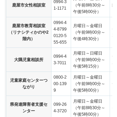
0994-3
鹿屋市女性相談室
（午前8時30分～
離
1-1171
午後5時00分）
0994-4
鹿屋市教育相談室
月曜日～金曜日
4-8799
子
（リナシティかのや2
（午前9時00分～
0120-5
不
階内）
午後4時30分）
55-655
月曜日～日曜日
0994-4
子
大隅児童相談所
（午前9時00分～
3-7011
相
午後5時15分）
0800-2
月曜日～金曜日
児童家庭センターつ
00-139
（午前9時00分～
子
ながり
9
午後5時00分）
月曜日～金曜日
県発達障害者支援セ
099-26
（午前8時30分～
発
ンター
4-3720
午後5時00分）