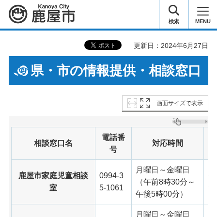
鹿屋市
検索
MENU
更新日：2024年6月27日
県・市の情報提供・相談窓口
画面サイズで表示
電話番
相談窓口名
対応時間
号
月曜日～金曜日
鹿屋市家庭児童相談
0994-3
子
（午前8時30分～
室
5-1061
す
午後5時00分）
月曜日～金曜日