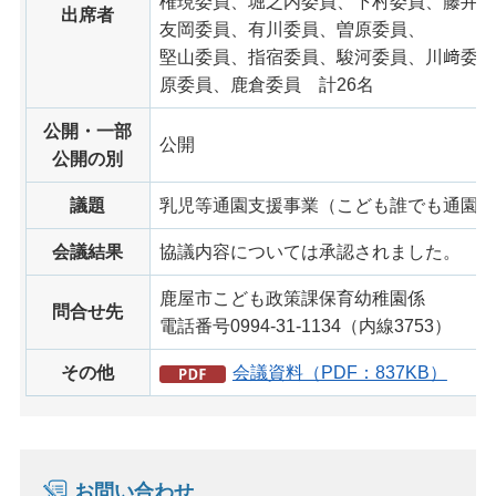
権現委員、堀之内委員、下村委員、藤井委
出席者
友岡委員、有川委員、曽原委員、
堅山委員、指宿委員、駿河委員、川﨑委員
原委員、鹿倉委員 計26名
公開・一部
公開
公開の別
議題
乳児等通園支援事業（こども誰でも通園制
会議結果
協議内容については承認されました。
鹿屋市こども政策課保育幼稚園係
問合せ先
電話番号0994-31-1134（内線3753）
その他
会議資料（PDF：837KB）
お問い合わせ