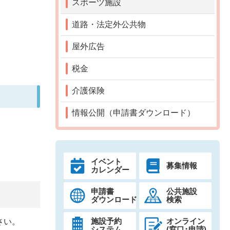
スポーツ施設
道路・法定外公共物
屋外広告
税金
介護保険
情報公開（申請書ダウンロード）
イベント
募集情報
カレンダー
申請書
公共施設
ダウンロード
検索
施設予約
オンライン
さい。
システム
(窓口･申請)