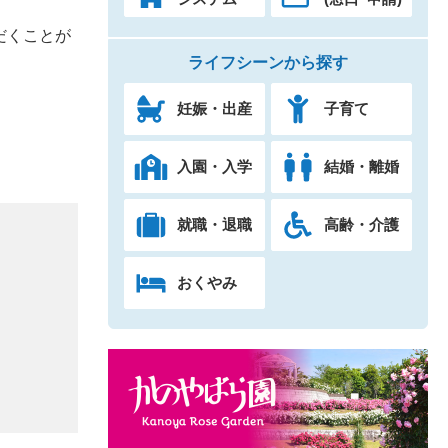
。
だくことが
ライフシーンから探す
妊娠・出産
子育て
入園・入学
結婚・離婚
就職・退職
高齢・介護
おくやみ