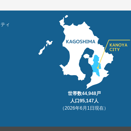
リティ
世帯数
44,948
戸
人口95
,147
人
（
2026年6月1日現在
）