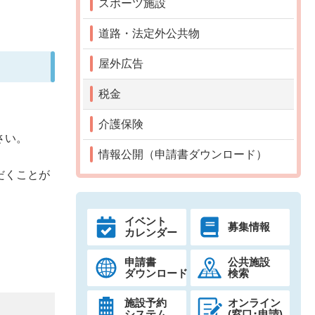
スポーツ施設
道路・法定外公共物
屋外広告
税金
介護保険
さい。
情報公開（申請書ダウンロード）
。
だくことが
イベント
募集情報
カレンダー
申請書
公共施設
ダウンロード
検索
施設予約
オンライン
システム
(窓口･申請)