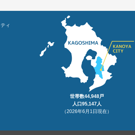
リティ
世帯数
44,948
戸
人口95
,147
人
（
2026年6月1日現在
）