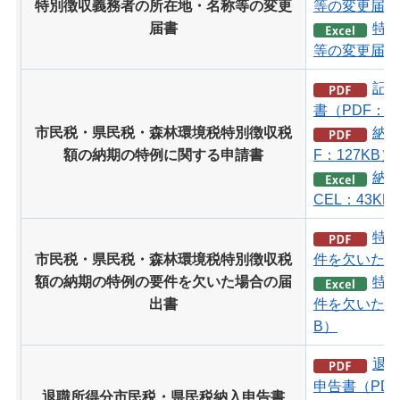
特別徴収義務者の所在地・名称等の変更
等の変更届書（
届書
特
等の変更届書（
記
書（PDF：1
市民税・県民税・森林環境税特別徴収税
納期
額の納期の特例に関する申請書
F：127KB）
納期
CEL：43KB
特
市民税・県民税・森林環境税特別徴収税
件を欠いた場
額の納期の特例の要件を欠いた場合の届
特
出書
件を欠いた場合
B）
退
申告書（PDF
退職所得分市民税・県民税納入申告書