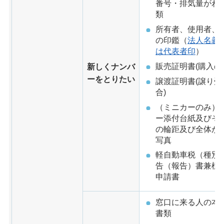
番号・排気量がわ
類
所有者、使用者、
の印鑑（
法人名義
は代表者印
）
販売証明書(購入の
新しくナンバ
ーをとりたい
譲渡証明書(譲り受
合)
（ミニカーのみ）
ー添付台紙及びそ
の輪距及び全体が
写真
軽自動車税（種別
告（報告）書兼標
申請書
窓口に来る人の本
書類