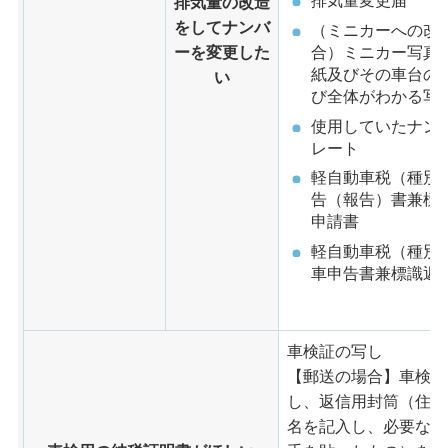
排気量変更届
排気量の改造
をしてナンバ
（ミニカーへの改
合）ミニカー写真
ーを変更した
紙及びその車台の
い
び全体がわかる写
使用していたナン
レート
軽自動車税（種別
告（報告）書兼標
申請書
軽自動車税（種別
車申告書兼標識返
車検証の写し
【郵送の場合】車検証
し、返信用封筒（住所
名を記入し、必要な分