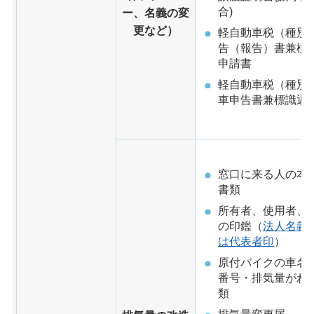
合)
ー、名義の変
更など）
軽自動車税（種別
告（報告）書兼標
申請書
軽自動車税（種別
車申告書兼標識返
窓口に来る人の本
書類
所有者、使用者、
の印鑑（
法人名義
は代表者印
）
原付バイクの車名
番号・排気量がわ
類