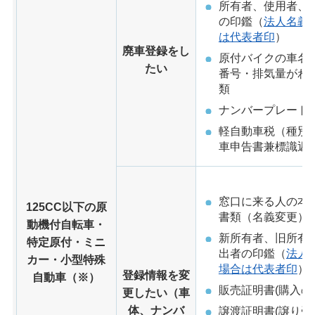
所有者、使用者、
の印鑑（
法人名義
は代表者印
）
廃車登録をし
原付バイクの車名
たい
番号・排気量がわ
類
ナンバープレート
軽自動車税（種別
車申告書兼標識返
窓口に来る人の本
125CC以下の原
書類（名義変更）
動機付自転車・
新所有者、旧所有
特定原付・ミニ
出者の印鑑（
法人
カー・小型特殊
場合は代表者印
）
登録情報を変
自動車（※）
販売証明書(購入の
更したい（車
体、ナンバ
譲渡証明書(譲り受