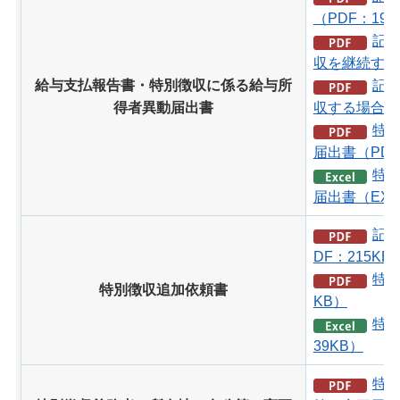
（PDF：190
記載
収を継続する場
給与支払報告書・特別徴収に係る給与所
記載
得者異動届出書
収する場合）（
特
届出書（PDF
特
届出書（EXC
記
DF：215KB
特別
特別徴収追加依頼書
KB）
特別
39KB）
特