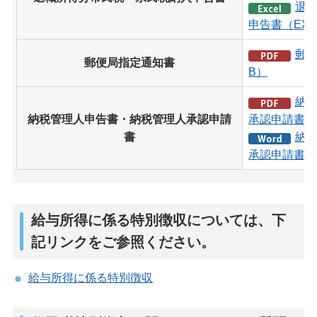
退
申告書（EXC
郵便
郵便局指定通知書
B）
納
納税管理人申告書・納税管理人承認申請
承認申請書（P
書
納
承認申請書（W
給与所得に係る特別徴収については、下
記リンクをご参照ください。
給与所得に係る特別徴収