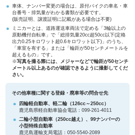
車体、ナンバー変更の場合は、原付バイクの車名・車
台番号・排気量がわかる書類が必要です。
(販売証明、譲渡証明に記載がある場合は不要)
ミニカーとは、道路運送車両法で定める「3輪以上の
原動機付自転車」で「総排気量20cc超50cc以下(定格
出力0.25キロワット超0.6キロワット以下)」のうち、
「車室を有する」または「輪距が50センチメートルを
超えるもの」です。
※
写真を撮る際には、メジャーなどで輪距が50センチ
メートル以上あるのが確認できるように撮影してくだ
さい。
その他車種に関する登録・廃車等の問合せ先
四輪軽自動車、軽二輪（126cc～250cc）
鹿児島県軽自動車協会電話：099-261-4011
二輪小型自動車（250cc越え）、99ナンバーの
小型特殊自動車
鹿児島運輸支局電話：050-5540-2089