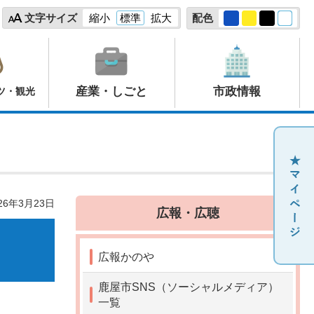
文字サイズ
縮小
標準
拡大
配色
産業・しごと
市政情報
ツ・観光
26年3月23日
広報・広聴
広報かのや
鹿屋市SNS（ソーシャルメディア）
一覧