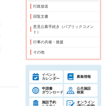
行政放送
回覧文書
意見公募手続き（パブリックコメン
ト）
行事の共催・後援
その他
イベント
募集情報
カレンダー
申請書
公共施設
ダウンロード
検索
施設予約
オンライン
システム
(窓口･申請)