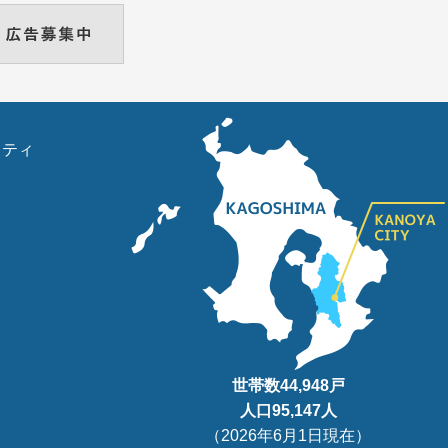
リティ
世帯数
44,948
戸
人口95
,147
人
（
2026年6月1日現在
）