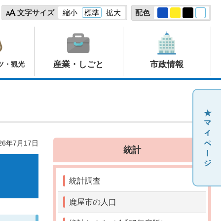
文字サイズ
縮小
標準
拡大
配色
産業・しごと
市政情報
ツ・観光
26年7月17日
統計
統計調査
鹿屋市の人口