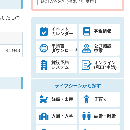
統計かのや（令和7年度版）
出したもの
イベント
募集情報
カレンダー
申請書
公共施設
ダウンロード
検索
44,948
施設予約
オンライン
システム
(窓口･申請)
ライフシーンから探す
妊娠・出産
子育て
入園・入学
結婚・離婚