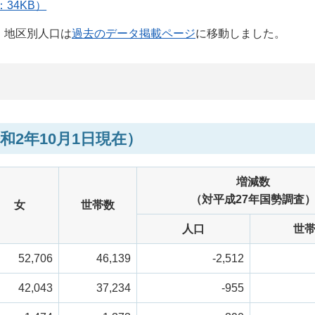
34KB）
、地区別人口は
過去のデータ掲載ページ
に移動しました。
2年10月1日現在）
増減数
（対平成27年国勢調査
女
世帯数
人口
世
52,706
46,139
-2,512
42,043
37,234
-955