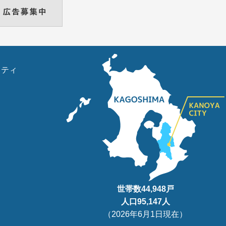
リティ
世帯数
44,948
戸
人口95
,147
人
（
2026年6月1日現在
）