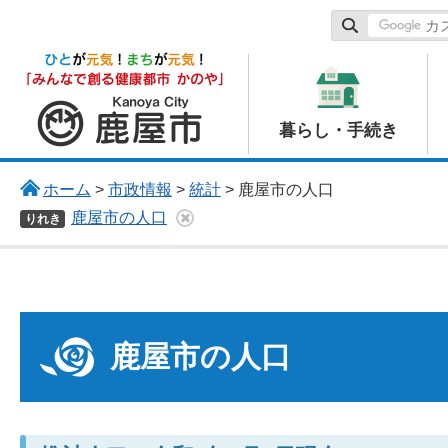
鹿屋市
暮らし・手続き
ホーム
>
市政情報
>
統計
> 鹿屋市の人口
鹿屋市の人口
りれき
鹿屋市の人口