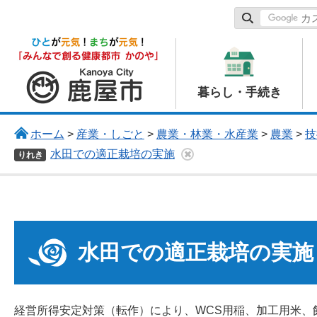
鹿屋市
暮らし・手続き
ホーム
>
産業・しごと
>
農業・林業・水産業
>
農業
>
技
水田での適正栽培の実施
りれき
水田での適正栽培の実施
経営所得安定対策（転作）により、WCS用稲、加工用米、