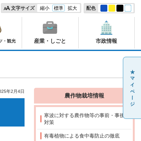
文字サイズ
縮小
標準
拡大
配色
産業・しごと
市政情報
ツ・観光
25年2月4日
農作物栽培情報
寒波に対する農作物等の事前・事後
対策
有毒植物による食中毒防止の徹底