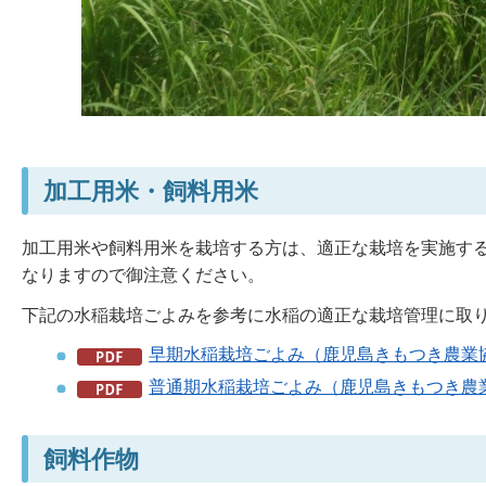
加工用米・飼料用米
加工用米や飼料用米を栽培する方は、適正な栽培を実施する
なりますので御注意ください。
下記の水稲栽培ごよみを参考に水稲の適正な栽培管理に取
早期水稲栽培ごよみ（鹿児島きもつき農業協同
普通期水稲栽培ごよみ（鹿児島きもつき農業協
飼料作物