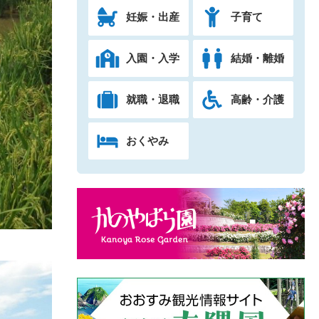
妊娠・出産
子育て
入園・入学
結婚・離婚
就職・退職
高齢・介護
おくやみ