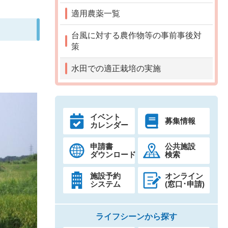
適用農薬一覧
台風に対する農作物等の事前事後対
策
水田での適正栽培の実施
イベント
募集情報
カレンダー
申請書
公共施設
ダウンロード
検索
施設予約
オンライン
システム
(窓口･申請)
ライフシーンから探す