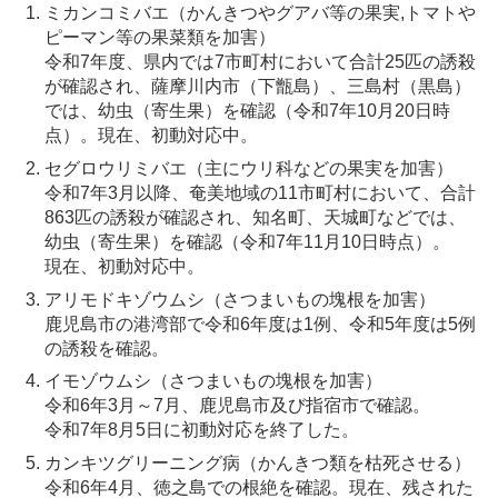
ミカンコミバエ（かんきつやグアバ等の果実,トマトや
ピーマン等の果菜類を加害）
令和7年度、県内では7市町村において合計25匹の誘殺
が確認され、薩摩川内市（下甑島）、三島村（黒島）
では、幼虫（寄生果）を確認（令和7年10月20日時
点）。現在、初動対応中。
セグロウリミバエ（主にウリ科などの果実を加害）
令和7年3月以降、奄美地域の11市町村において、合計
863匹の誘殺が確認され、知名町、天城町などでは、
幼虫（寄生果）を確認（令和7年11月10日時点）。
現在、初動対応中。
アリモドキゾウムシ（さつまいもの塊根を加害）
鹿児島市の港湾部で令和6年度は1例、令和5年度は5例
の誘殺を確認。
イモゾウムシ（さつまいもの塊根を加害）
令和6年3月～7月、鹿児島市及び指宿市で確認。
令和7年8月5日に初動対応を終了した。
カンキツグリーニング病（かんきつ類を枯死させる）
令和6年4月、徳之島での根絶を確認。現在、残された