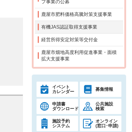
プ事業の公募
鹿屋市肥料価格高騰対策支援事業
有機JAS認証取得支援事業
経営所得安定対策等交付金
鹿屋市畑地高度利用促進事業・面積
拡大支援事業
イベント
募集情報
カレンダー
申請書
公共施設
ダウンロード
検索
施設予約
オンライン
システム
(窓口･申請)