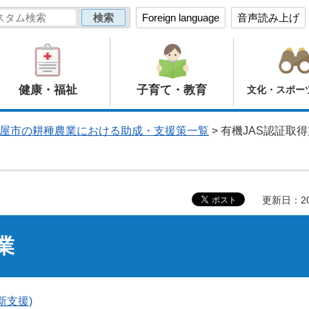
Foreign language
音声読み上げ
健康・福祉
子育て・教育
文化・スポー
屋市の耕種農業における助成・支援策一覧
> 有機JAS認証取
更新日：20
業
新支援)