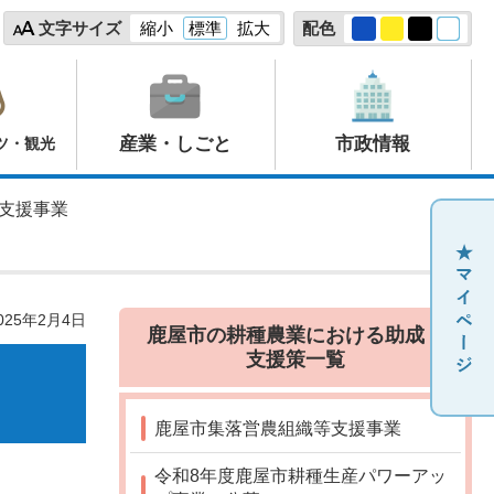
文字サイズ
縮小
標準
拡大
配色
産業・しごと
市政情報
ツ・観光
得支援事業
25年2月4日
鹿屋市の耕種農業における助成・
支援策一覧
鹿屋市集落営農組織等支援事業
令和8年度鹿屋市耕種生産パワーアッ