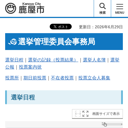
鹿屋市
検索
MENU
更新日：2026年6月29日
選挙管理委員会事務局
選挙日程
｜
選挙の記録（投票結果）
｜
選挙人名簿
｜
選挙
公報
｜
投票案内状
投票所
｜
期日前投票
｜
不在者投票
｜
投票立会人募集
選挙日程
画面サイズで表示