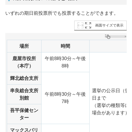
いずれの期日前投票所でも投票することができます。
画面サイズで表示
場所
時間
鹿屋市役所
午前8時30分～午後
（本庁）
8時
輝北総合支所
串良総合支所
選挙の公示日（告
午前8時30分～午後
別館
日まで
7時
（選挙の種類等に
吾平保健セン
場合があります）
ター
マックスバリ