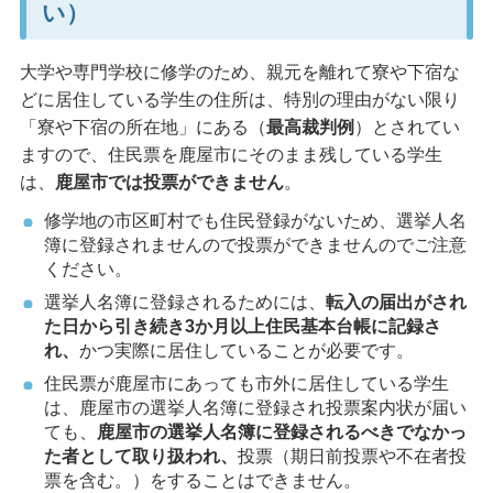
い）
大学や専門学校に修学のため、親元を離れて寮や下宿な
どに居住している学生の住所は、特別の理由がない限り
「寮や下宿の所在地」にある（
最高裁判例
）とされてい
ますので、住民票を鹿屋市にそのまま残している学生
は、
鹿屋市では投票ができません
。
修学地の市区町村でも住民登録がないため、選挙人名
簿に登録されませんので投票ができませんのでご注意
ください。
選挙人名簿に登録されるためには、
転入の届出がされ
た日から引き続き3か月以上住民基本台帳に記録さ
れ、
かつ実際に居住していることが必要です。
住民票が鹿屋市にあっても市外に居住している学生
は、鹿屋市の選挙人名簿に登録され投票案内状が届い
ても、
鹿屋市の選挙人名簿に登録されるべきでなかっ
た者として取り扱われ、
投票（期日前投票や不在者投
票を含む。）をすることはできません。