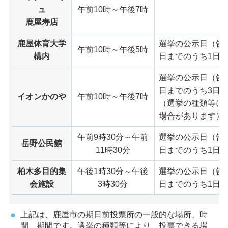
ュ
午前10時～午後7時
鹿屋寿店
鹿屋体育大学
選挙の公示日（告
午前10時～午後5時
構内
日までのうち1日
選挙の公示日（告
日までのうち3日
イオンかのや
午前10時～午後7時
（選挙の種類等に
場合があります）
午前9時30分～午前
選挙の公示日（告
岳野公民館
11時30分
日までのうち1日
柏木多目的集
午後1時30分～午後
選挙の公示日（告
会施設
3時30分
日までのうち1日
上記は、鹿屋市の期日前投票所の一般的な場所、時
間、期間です。選挙の種類等により、投票できる場