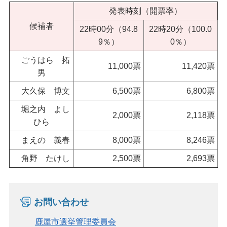
発表時刻（開票率）
候補者
22時00分（94.8
22時20分（100.0
9％）
0％）
ごうはら 拓
11,000票
11,420票
男
大久保 博文
6,500票
6,800票
堀之内 よし
2,000票
2,118票
ひら
まえの 義春
8,000票
8,246票
角野 たけし
2,500票
2,693票
お問い合わせ
鹿屋市選挙管理委員会